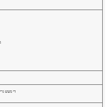
●
● די מעש גרי