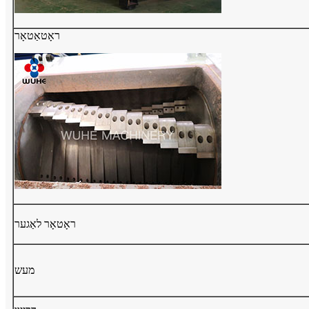
ראָטאַטאָר
ראָטאָר לאַגער
מעש