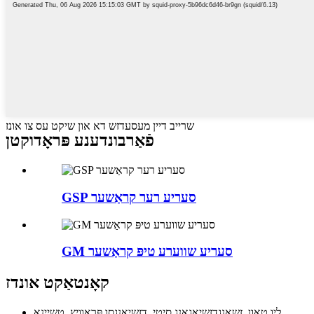
שרייב דיין מעסעדזש דא און שיקט עס צו אונז
פֿאַרבונדענע פּראָדוקטן
GSP סעריע רער קראַשער
GM סעריע שווערע טיפּ קראַשער
קאָנטאַקט אונדז
ליו טאַון, זשאַנגדזשיאַגאַנג סיטי, דזשיאַנגסו פּראָוויץ, טשיינאַ