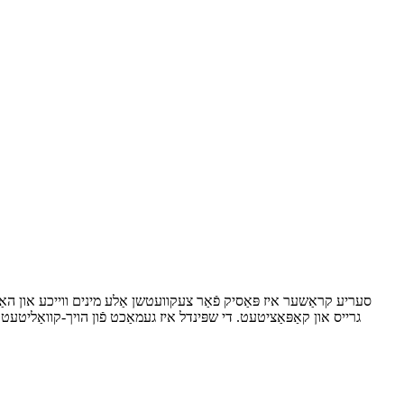
גרייס און קאַפּאַציטעט. די שפּינדל איז געמאַכט פֿון הויך-קוואַליטעט