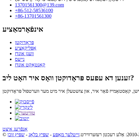
13701561300@139.com
+86-512-58536100
+86-13701561300
אינפֿאָרמאַציע
פּראָדוקטן
אַפּליקאַציע
וועגן אונדז
נייעס
קאָנטאַקט אונדז
זענען דא עפעס פּראָדוקטן וואָס איר האָט ליב?
אָנפֿרעג איצט
זייטלעך מאַפּע
-
שפּיץ בלאָג
-
שפּיץ זוכן