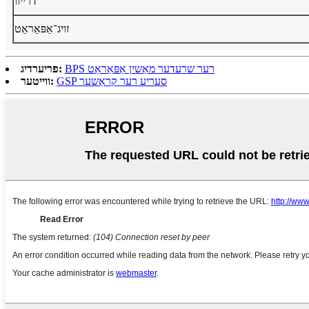
דרייוו
זויג־אַפּאַראַט
BPS רער שרעדער מאַשין אַפּאַראַט
פריערדיג:
GSP סעריע רער קראַשער
ווייטער: