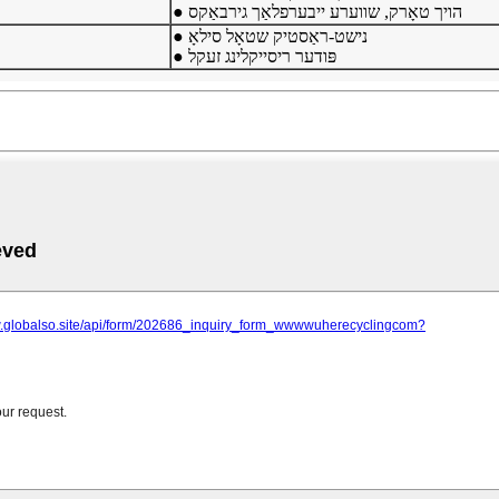
● הויך טאָרק, שווערע ייבערפלאַך גירבאַקס
● נישט-ראַסטיק שטאָל סילאָ
● פּודער ריסייקלינג זעקל