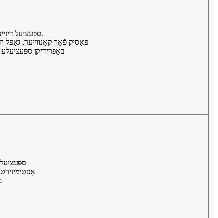
● ספּעציעל דיזיינד פידינג כאַפּער צו ויסמיידן מאַטעריאַל שפּריצן.
● פּאַסיק פֿאַר קאַנווייער, גאָפּ
● באַפרידיקן ספּעציעלע 
● ספּעציעל
● אָפּטימיזי
●