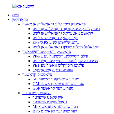
היים
פּראָדוקטן
פּלאַסטיק ריסייקלינג גראַניאַליישאַן מאַשין
ריסייקלינג קאָמפּאַקטאָר גראַניאַליישאַן ליניע
קראַשט מאַטעריאַל גראַניאַליישאַן ליניע
וואָווען זעקל גראַנולאַציע ליניע
EPS/XPS גראַניאַליישאַן ליניע
פּאַראַלעל צווילינג שרויף גראַניאַליישאַן ליניע
פּלאַסטיק ריסייקלינג וואַשמאַשין
PP/PE פילם ריסייקלינג וואַשינג ליניע
פּפּ/פּע פלאַשן פֿעסער ריסייקלינג וואַש ליניע
PET פלאַשן ריסייקלינג וואַש ליניע
קוועטשנדיק קאָמפּאַקטאָר
פּלאַסטיק קראַשער
SC סעריע שטאַרקע קראַשער
GM סעריע שווערע טיפּ קראַשער
GSP סעריע רער קראַשער
פּלאַסטיק שרעדער
איין שאַפט שרעדער
טאָפּל שאַפט שרעדער
MPS רער שרעדער אַפּאַראַט
BPS רער שרעדער אַפּאַראַט