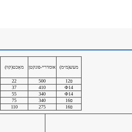
מעש
(מ״מ)
אומדריי-פונקטן
מאַכט(
קוו)
פ12
500
22
37
410
Ф14
55
340
Ф14
פ16
340
75
פ16
275
110