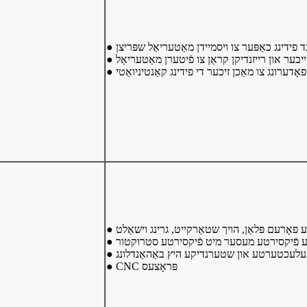
ל הייבער און רייזנדיקן קראַן צו פֿיטערן מאַטעריאַל
פאָדערונג צו מאַכן זיכער די פידינג קאַנטיניואַטי
ע פאָרעם פּלאַן, הויך שטאַרקייט, גרינג וישאַלט
רטע פֿיקסירטע מעסער מיט פֿיקסירטע סטרוקטור
 געלעכטערטע און שטערנדיקע היץ באַהאַנדלונג
● CNC פּראָצעס