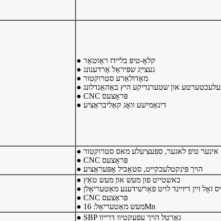
● קלאָ-טיפּ בליידז ראָוטאָר
● געצייַג שפּיראַל אָרדענונג
● מאָדולאַרע סטרוקטור
 געלעכטערטע און שטערנדיקע היץ באַהאַנדלונג
● CNC פּראָצעס
● דינאַמישע וואָג קאַליבראַציע
● אינער טיפ לאגער, ספעציעלע מאס סטרוקטור
● CNC פּראָצעס
● הויך פּינקטלעכקייט, סטאַביל אָפּעראַציע
● באשטייט פון מעש און מעש טאַץ
יס זאָל זיין דיזיינד לויט פאַרשידענע מאַטעריאַלן
● CNC פּראָצעס
● מעש מאַטעריאַל: 16Mn
● SBP גאַרטל הויך עפעקטיוו דרייוו