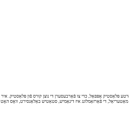
 מאַטעריאַל, די פֿאַרזאַמלונג איז דינאַמיש, סטאַטיש באַלאַנסירט, וואָס האָ