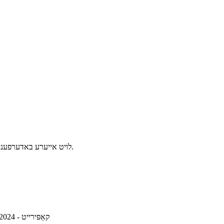
לויט אייערע באדערפענישן, קאַסטאַמייז פֿאַר איר, און צושטעלן איר מיט מער ווערטפול פּראָדוקטן.
© קאַפּירייט - 2010-2024: אַלע רעכטן רעזערווירט.