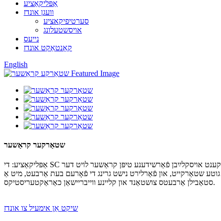
אַפּליקאַציע
וועגן אונדז
סערטיפיקאציע
אויסשטעלונג
נייעס
קאָנטאַקט אונדז
English
שטאַרקער קראַשער
אַפּליקאַציע: די SC סעריע קראַשער איז פּאַסיק פֿאַר צעקוועטשן אַלע מינים ווייכע און האַרטע פּלאַסטיק אָפּפאַל, כּדי צו פֿאַרבעסערן די נוצן קורס פֿון פּלאַסטיק. איר קענט אויסקלײַבן פֿאַרשידענע טיפּן קראַשער לויט דער
ט גוטע שטאַרקייט, און פֿאַרלירט נישט גרינג די פֿאָרעם בעת אַרבעט, מיט אַ
סטאַבילן אַרבעטס צושטאַנד און קליינע ווייבריישאַן כאַראַקטעריסטיקס.
שיקט אַן אימעיל צו אונדז