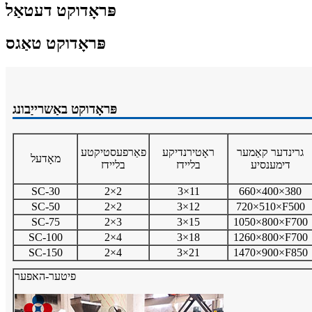
פּראָדוקט דעטאַל
פּראָדוקט טאַגס
פּראָדוקט באַשרייַבונג
גרינדער קאַמער
ראָטירנדיקע
פאַרפעסטיקטע
מאָדעל
דימענסיע
בליידז
בליידז
SC-30
2×2
3×11
660×400×380
SC-50
2×2
3×12
720×510×F500
SC-75
2×3
3×15
1050×800×F700
SC-100
2×4
3×18
1260×800×F700
SC-150
2×4
3×21
1470×900×F850
פיטער-האפער