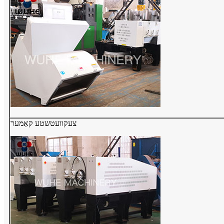
צעקוועטשטע קאַמער