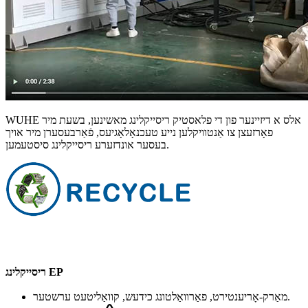
WUHE אלס א דיזיינער פון די פלאסטיק ריסייקלינג מאשינען, בשעת מיר
פאָרזעצן צו אַנטוויקלען נייע טעכנאָלאָגיעס, פֿאַרבעסערן מיר אויך
בעסער אונדזערע ריסייקלינג סיסטעמען.
ריסייקלינג EP
מאַרק-אָריענטירט, פאַרוואַלטונג כידעש, קוואַליטעט ערשטער.