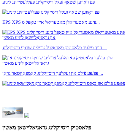
פּפּ וואָווען שטאָף זעקל ריסייקלינג פּעללעטייזינג ליניע
EPS XPS פּינע מאַטעריאַלן מאַטעריאַל איין טאָפּל ס...
הויך פילער פּלאַסטיק פּאַראַלעל צווילינג שרויף ריסייקלינג ...
פּפּ/פּע פֿילם און זעקלעך ריסייקלינג קאָמפּאַקטאָר גראַן ...
פּלאַסטיק ריסייקלינג גראַניאַליישאַן מאַשין