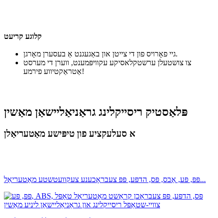
קלוגע קריעט
גיי פאָרויס פון די צייטן און באַגעגנט אַ בעסערן מאָרגן.
צו צושטעלן ערשטקלאסיקע עקוויפּמענט, ווערן די מערסט
אַטראַקטיווע פירמע!
פּלאַסטיק ריסייקלינג גראַניאַליישאַן מאַשין
א סעלעקציע פון טיפּישע מאַטעריאַלן
פּפּ, פּע, אַבס, פּס, הדפּע, פּפּ צעבראָכענע צעקוועטשטע מאַטעריאַל...