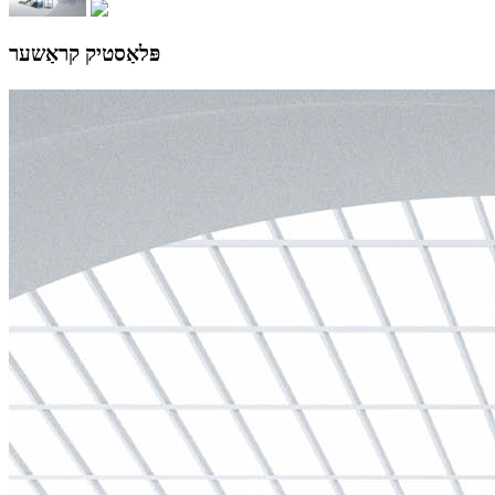
פּלאַסטיק קראַשער