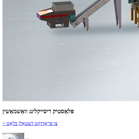
פּלאַסטיק ריסייקלינג וואַשמאַשין
> צו פּראָדוקט דעטאַלן בלאַט