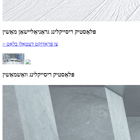
פּלאַסטיק ריסייקלינג גראַניאַליישאַן מאַשין
> צו פּראָדוקט דעטאַלן בלאַט
פּלאַסטיק ריסייקלינג וואַשמאַשין