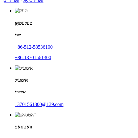
שפּיץ בלאָג
-
שפּיץ זוכן
טעלעפאָן
טעל.
+86-512-58536100
+86-13701561300
אימעיל
אימעיל
13701561300@139.com
וואַטסאַפּ