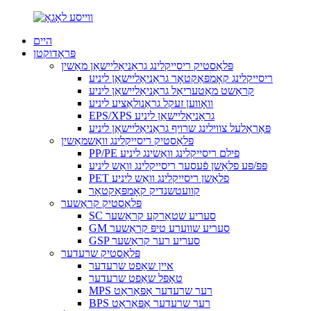
היים
פּראָדוקטן
פּלאַסטיק ריסייקלינג גראַניאַליישאַן מאַשין
ריסייקלינג קאָמפּאַקטאָר גראַניאַליישאַן ליניע
קראַשט מאַטעריאַל גראַניאַליישאַן ליניע
וואָווען זעקל גראַנולאַציע ליניע
EPS/XPS גראַניאַליישאַן ליניע
פּאַראַלעל צווילינג שרויף גראַניאַליישאַן ליניע
פּלאַסטיק ריסייקלינג וואַשמאַשין
PP/PE פילם ריסייקלינג וואַשינג ליניע
פּפּ/פּע פלאַשן פֿעסער ריסייקלינג וואַש ליניע
PET פלאַשן ריסייקלינג וואַש ליניע
קוועטשנדיק קאָמפּאַקטאָר
פּלאַסטיק קראַשער
SC סעריע שטאַרקע קראַשער
GM סעריע שווערע טיפּ קראַשער
GSP סעריע רער קראַשער
פּלאַסטיק שרעדער
איין שאַפט שרעדער
טאָפּל שאַפט שרעדער
MPS רער שרעדער אַפּאַראַט
BPS רער שרעדער אַפּאַראַט