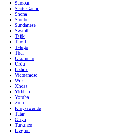
Samoan
Scots Gaelic
Shona
Sindhi
Sundanese
Swahili
Tajik
Tamil
Telugu
Thai
Ukrainian
Urdu
Uzbek
Vietnamese
Welsh
Xhosa
Yiddish
Yoruba
Zulu
Kinyarwanda
Tatar
Oriya
Turkmen
Uyghur