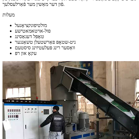
פֿון דער מאַשין מער פֿאַרלעסלעך.
מעלות
מולטיפונקציאָנעל
פול-אויטאמאטישע
טאָפּל דעגאַסינג
ניט-שטאָפּ פאַרשטעלן טשאַנגער
וואַסער רינג פּעלעטיזינג סיסטעם
עקאָ און רפּ