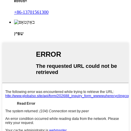
וואַטסאַפּ
+86-13701561300
שפּיץ