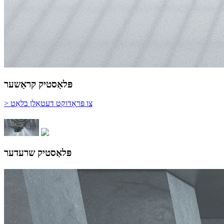
פּלאַסטיק קראַשער
> צו פּראָדוקט דעטאַלן בלאַט
פּלאַסטיק שרעדער