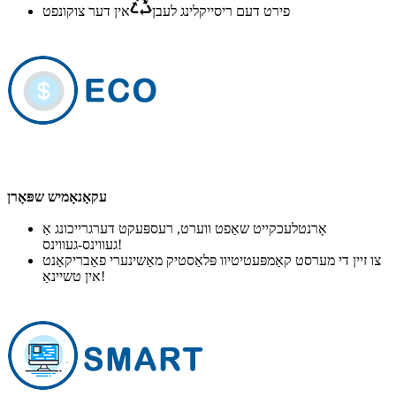
פירט דעם ריסייקלינג לעבן
אין דער צוקונפט
עקאָנאָמיש שפּאָרן
אָרנטלעכקייט שאַפט ווערט, רעספּעקט דערגרייכונג אַ
געווינס-געווינס!
צו זיין די מערסט קאַמפּעטיטיוו פּלאַסטיק מאַשינערי פאַבריקאַנט
אין טשיינאַ!