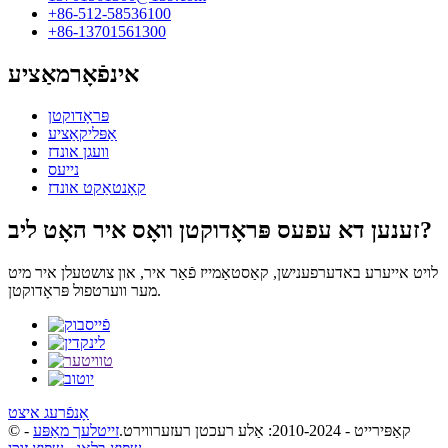
+86-512-58536100
+86-13701561300
אינפֿאָרמאַציע
פּראָדוקטן
אַפּליקאַציע
וועגן אונדז
נייעס
קאָנטאַקט אונדז
זענען דא עפעס פּראָדוקטן וואָס איר האָט ליב?
לויט אייערע באדערפענישן, קאַסטאַמייז פֿאַר איר, און צושטעלן איר מיט
מער ווערטפול פּראָדוקטן.
אָנפֿרעג איצט
© קאַפּירייט - 2010-2024: אַלע רעכטן רעזערווירט.
זייטלעך מאַפּע
-