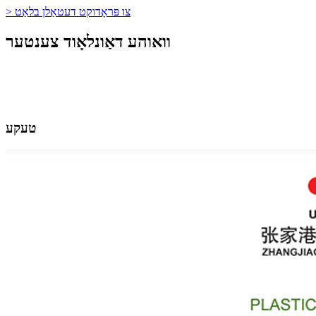
> צו פּראָדוקט דעטאַלן בלאַט
וואוהע דאַונלאָוד צענטער
טעקע