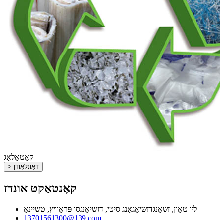
קאַטאַלאָג
> דאַונלאָודן
קאָנטאַקט אונדז
ליו טאַון, זשאַנגדזשיאַגאַנג סיטי, דזשיאַנגסו פּראָוויץ, טשיינאַ
13701561300@139.com