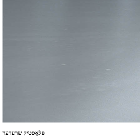
פּלאַסטיק שרעדער