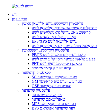
היים
פּראָדוקטן
פּלאַסטיק ריסייקלינג גראַניאַליישאַן מאַשין
ריסייקלינג קאָמפּאַקטאָר גראַניאַליישאַן ליניע
קראַשט מאַטעריאַל גראַניאַליישאַן ליניע
וואָווען זעקל גראַנולאַציע ליניע
EPS/XPS גראַניאַליישאַן ליניע
פּאַראַלעל צווילינג שרויף גראַניאַליישאַן ליניע
פּלאַסטיק ריסייקלינג וואַשמאַשין
PP/PE פילם ריסייקלינג וואַשינג ליניע
פּפּ/פּע פלאַשן פֿעסער ריסייקלינג וואַש ליניע
PET פלאַשן ריסייקלינג וואַש ליניע
קוועטשנדיק קאָמפּאַקטאָר
פּלאַסטיק קראַשער
SC סעריע שטאַרקע קראַשער
GM סעריע שווערע טיפּ קראַשער
GSP סעריע רער קראַשער
פּלאַסטיק שרעדער
איין שאַפט שרעדער
טאָפּל שאַפט שרעדער
MPS רער שרעדער אַפּאַראַט
BPS רער שרעדער אַפּאַראַט