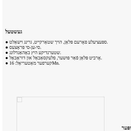
געשטעל
● ספּעציעלע פאָרעם פּלאַן, הויך שטאַרקייט, גרינג וישאַלט.
● סי-ען-סי פּראָצעס.
● שטערנדיקע היץ באַהאַנדלונג.
● אָרביט פּלאַן פֿאַר פּושער, פלעקסאַבאַל און דוראַבאַל.
● קערפער מאַטעריאַל: 16Mn.
ּער