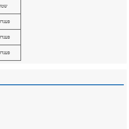
שטופ
פּענדז
פּענדז
פּענדז