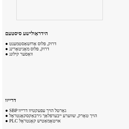
הידראַולישע סיסטעם
● דרוק, פלוס אַדזשאַסטמענט
● דרוק, פלוס מאָניטאָרינג
● וואַסער קילונג
דרייוו
● SBP גאַרטל הויך עפעקטיוו דרייוו
● הויך טאָרק, שווערע ייבערפלאַך גירבאַקס
קאָנטראָל
● PLC אויטאָמאַטיש קאָנטראָל