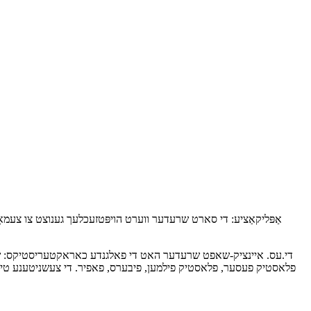
אַפּליקאַציע: די סארט שרעדער ווערט הויפּטזעכלעך גענוצט צו צעמאָלן,
די.עס. איינציק-שאפט שרעדער האט די פאלגנדע כאראקטעריסטיקס: שטא