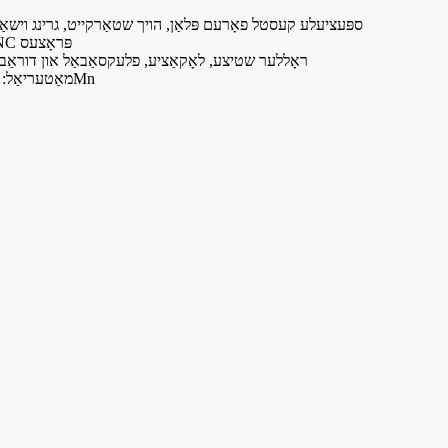
● ספּעציעלע קעסטל פאָרעם פּלאַן, הויך שטאַרקייט, גרינג וישאַ
● CNC פּראָצעס
● ראָללער שטיצע, לאָקאַציע, פלעקסאַבאַל און דוראַבא
● מאַטעריאַל: 16Mn