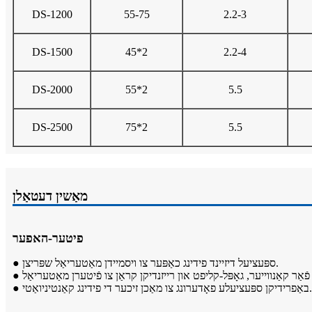
DS-1200
55-75
2.2-3
DS-1500
45*2
2.2-4
DS-2000
55*2
5.5
DS-2500
75*2
5.5
מאַשין דעטאַלן
פיטער-האפער
● ספּעציעל דיזיינד פידינג כאַפּער צו ויסמיידן מאַטעריאַל שפּריצן.
● באַפרידיקן ספּעציעלע פאָדערונג צו מאַכן זיכער די פידינג קאַנטיניואַטי.