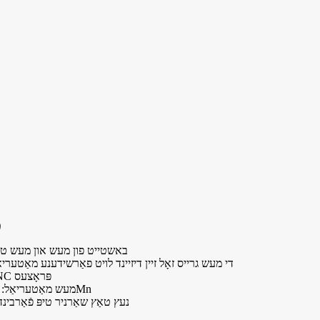
מ
● באשטייט פון מעש און מעש טא
● די מעש גרייס זאָל זיין דיזיינד לויט פאַרשידענע מאַטעריא
● CNC פּראָצעס
● מעש מאַטעריאַל: 16Mn
● נעץ טאַץ שאַרניר טיפּ פֿאַרבינד