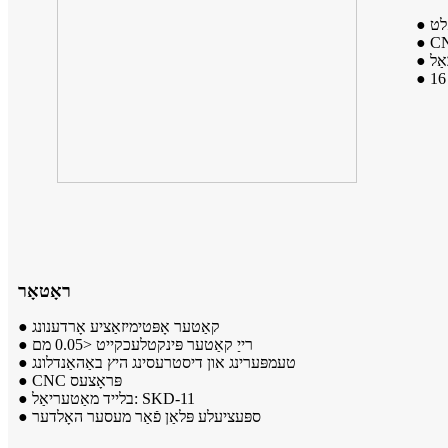
לט
ַל
ראָטאָר
● קאַטער אָפּטימיזאַציע אָרדענונג
● רייַ קאַטער פּינקטלעכקייט <0.05 מם
● טעמפּערינג און דיסטרעסינג היץ באַהאַנדלונג
● CNC פּראָצעס
● בלייד מאַטעריאַל: SKD-11
● ספּעציעלע פּלאַן פֿאַר מעסער האָלדער