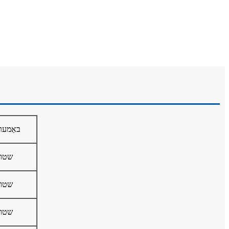
באַמער
שטופ
שטופ
שטופ