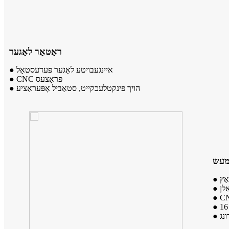
ראָטאָר לאַגער
● איינגעבויטע לאַגער פּעדעסטאַל
● CNC פּראָצעס
● הויך פּינקטלעכקייט, סטאַביל אָפּעראַציע
עש
ַץ
ַלן
ונג