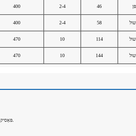
ּן
46
2-4
400
שול
58
2-4
400
שול
114
10
470
שול
144
10
470
● פּאַסיק פֿאַר קאַנווייער, גאָפּל-קליפט און רייזנדיקן קראַן צו פֿיטערן מאַטעריאַל.