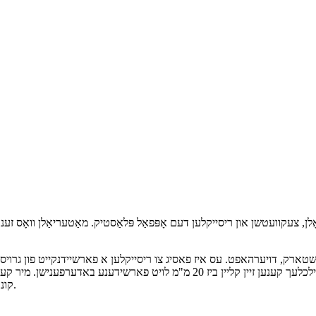
 צעקוועטשן און ריסייקלען דעם אָפּפאַל פּלאַסטיק. מאַטעריאַלן וואָס זענען
רק, דויערהאפט. עס איז פאסיג צו ריסייקלען א פארשיידנקייט פון גרוי
פלאסטיק פעסער, פלאסטיק פילמען, פיבערס, פאפיר. די צעשניטענע טיילכלעך קענען ז
קונה'ס באדערפענישן, וואס וועט זיין נידריג-גערוישפול און ענערגיע-שפארנדיק.