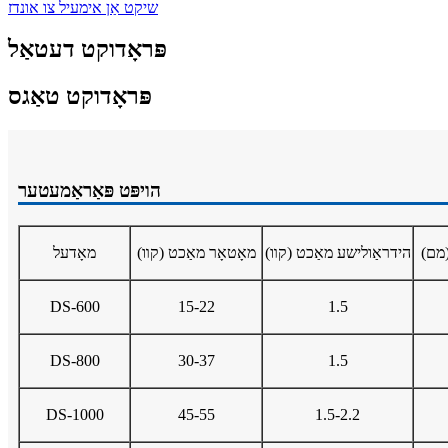
שיקט אַן אימעיל צו אונדז
פּראָדוקט דעטאַל
פּראָדוקט טאַגס
הויפּט פּאַראַמעטער
(מם)
הידראַולישע מאַכט (קװ)
מאָטאָר מאַכט (קװ)
מאָדעל
DS-600
15-22
1.5
DS-800
30-37
1.5
DS-1000
45-55
1.5-2.2