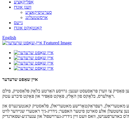
אַפּליקאַציע
וועגן אונדז
סערטיפיקאציע
אויסשטעלונג
נייעס
קאָנטאַקט אונדז
English
איין שאַפט שרעדער
 פּאַסיק צו ווערן פּראַסעסט זענען: גרויסע האַרטע בלאָק פּלאַסטיק, פילם
ראָולערס, בלאָקס פון האָלץ, פּאַקט פּאַפּיר און פּאַקט פיברע עטק.
סע מאטעריאלן, רעפראַקטאָרישע מאטעריאלן, פלאסטיק קאנטעינערס און
יין קליין ביז 20 מ"מ לויט פארשידענע באדערפענישן. מיר קענען צושטעלן אלע סארטן פיטער האפער; נידריג-גיך ראטערי שניידער לויט