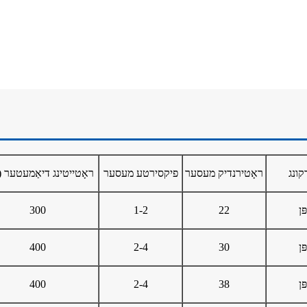
קונג
ראָטירנדיק מעסער
פיקסירטע מעסער
ראָטייטינג דיאַמעטער 
ּן
22
1-2
300
ּן
30
2-4
400
ּן
38
2-4
400