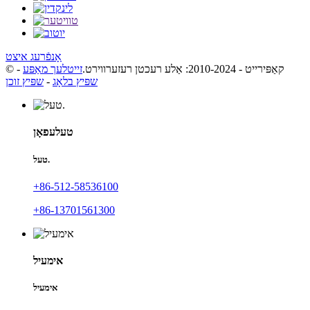
אָנפֿרעג איצט
© קאַפּירייט - 2010-2024: אַלע רעכטן רעזערווירט.
זייטלעך מאַפּע
-
שפּיץ בלאָג
-
שפּיץ זוכן
טעלעפאָן
טעל.
+86-512-58536100
+86-13701561300
אימעיל
אימעיל