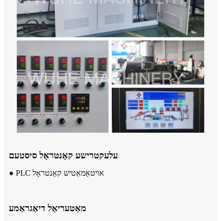
עלעקטרישע קאָנטראָל סיסטעם
● PLC אויטאָמאַטיש קאָנטראָל
מאַטעריאַל דיאַגראַמע