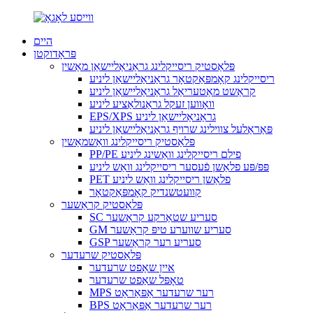
היים
פּראָדוקטן
פּלאַסטיק ריסייקלינג גראַניאַליישאַן מאַשין
ריסייקלינג קאָמפּאַקטאָר גראַניאַליישאַן ליניע
קראַשט מאַטעריאַל גראַניאַליישאַן ליניע
וואָווען זעקל גראַנולאַציע ליניע
EPS/XPS גראַניאַליישאַן ליניע
פּאַראַלעל צווילינג שרויף גראַניאַליישאַן ליניע
פּלאַסטיק ריסייקלינג וואַשמאַשין
PP/PE פילם ריסייקלינג וואַשינג ליניע
פּפּ/פּע פלאַשן פֿעסער ריסייקלינג וואַש ליניע
PET פלאַשן ריסייקלינג וואַש ליניע
קוועטשנדיק קאָמפּאַקטאָר
פּלאַסטיק קראַשער
SC סעריע שטאַרקע קראַשער
GM סעריע שווערע טיפּ קראַשער
GSP סעריע רער קראַשער
פּלאַסטיק שרעדער
איין שאַפט שרעדער
טאָפּל שאַפט שרעדער
MPS רער שרעדער אַפּאַראַט
BPS רער שרעדער אַפּאַראַט