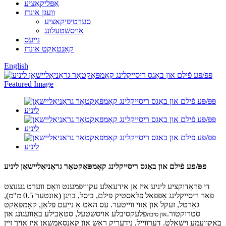
אַפּליקאַציע
וועגן אונדז
סערטיפיקאציע
אויסשטעלונג
נייעס
קאָנטאַקט אונדז
English
פּפּ/פּע פֿילם און באַגס ריסייקלינג קאָמפּאַקטאָר גראַניאַליישאַן ליניע
די פּראָדוקציע ליניע איז אַן אידעאַלע עקוויפּמענט וואָס ווערט גענוצט
פֿאַר ריסייקלינג אָפּפאַל פּלאַסטיק פילם, ביסל, בויגן (אונטער 0.5 מ"מ),
גאַרטל, זעקל און אַזוי ווייטער. עס האט אַ נייַעם פּלאַן, קאָמפּאַקט
סטרוקטור.
פלעקסיבלע אויסשטעל, סטאַבילע באַוועגונג און
און סיבה
באַקוועמע וישאַלט. דערווייל, נידעריק ראַש און קאַנסאַמשאַן איז אויך זיין