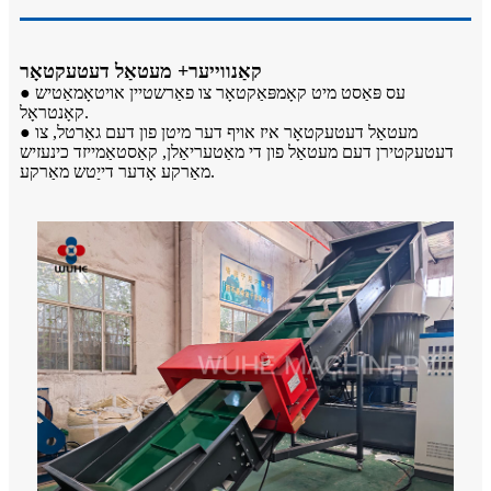
קאַנווייער+ מעטאַל דעטעקטאָר
● עס פּאַסט מיט קאָמפּאַקטאָר צו פאַרשטיין אויטאָמאַטיש
קאָנטראָל.
● מעטאַל דעטעקטאָר איז אויף דער מיטן פון דעם גאַרטל, צו
דעטעקטירן דעם מעטאַל פון די מאַטעריאַלן, קאַסטאַמייזד כינעזיש
מאַרקע אָדער דייַטש מאַרקע.