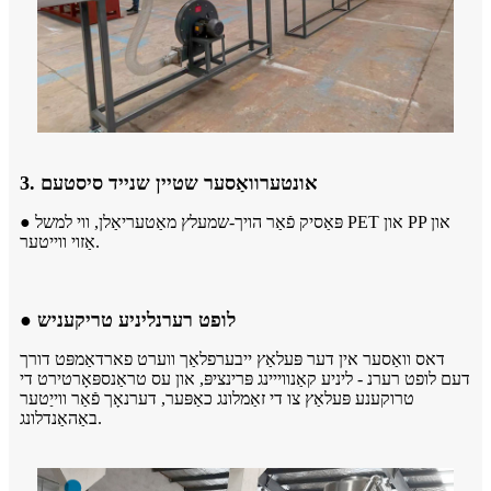
3. אונטערוואַסער שטיין שנייד סיסטעם
● פּאַסיק פֿאַר הויך-שמעלץ מאַטעריאַלן, ווי למשל PET און PP און
אַזוי ווייטער.
● לופט רערנליניע טריקעניש
דאס וואַסער אין דער פּעלאַץ ייבערפלאַך ווערט פארדאַמפּט דורך
דעם לופט רערנ - ליניע קאַנווייינג פּרינציפּ, און עס טראַנספּאָרטירט די
טרוקענע פּעלאַץ צו די זאַמלונג כאַפּער, דערנאָך פֿאַר ווייַטער
באַהאַנדלונג.