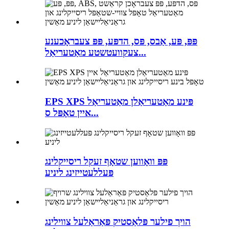
פּפּ, פּע, אַבס, פּס, הדפּע, פּפּ צעבראָכענע
צעקוועטשטע מאַטעריאַל...
EPS XPS פּינע מאַטעריאַלן מאַטעריאַל
איין טאָפּל ס...
פּפּ וואָווען שטאָף זעקל ריסייקלינג
פּעללעטייזינג ליניע
הויך פילער פּלאַסטיק פּאַראַלעל צווילינג