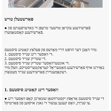
פאַרשטעלן טויש
● פֿאַרשידענע עקראַן טוישער טרעפן די באדערפענישן פון
פֿאַרשידענע קאַסטאַמערז.
מיר האָבן דער הויפּט דריי מאָדעס פון פּעלאַץ קאַטינג סיסטעם:
1. די וואַסער רינג שנייד סיסטעם.
2. די שטריק שנייד סיסטעם.
3. די אונטערוואַסער שטריק שנייד סיסטעם.
באַזירט אויף פאַרשידענע מאַטעריאַל קעראַקטעריסטיקס, וועלן מיר
רעקאָמענדירן פאַרשידענע שנייד מעטאָדן.
1. וואַסער רינג קאַטינג סיסטעם
● די שנייד סיסטעם אַדאַפּץ יקסטרוזשאַן שטאַרבן קאָפּ וואַסער רינג
צו שנייַדן, וואָס קענען ענשור די גאנץ אויסזען פון פּאַרטיקל.