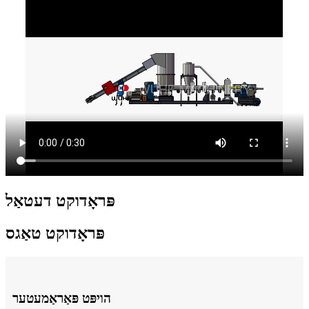
פּראָדוקט דעטאַל
פּראָדוקט טאַגס
הויפּט פּאַראַמעטער