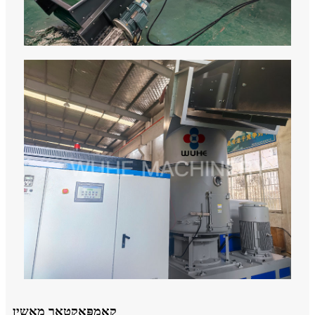
קאָמפּאַקטאָר מאַשין