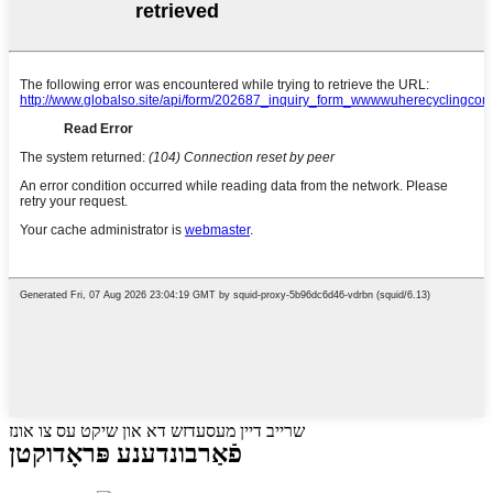
שרייב דיין מעסעדזש דא און שיקט עס צו אונז
פֿאַרבונדענע פּראָדוקטן