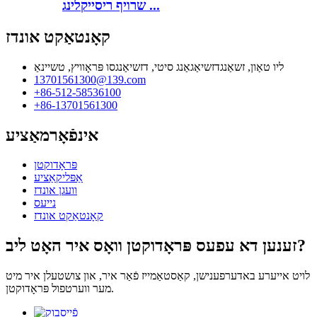
שרויף ריסייקלינג ...
קאָנטאַקט אונדז
ליו טאַון, זשאַנגדזשיאַגאַנג סיטי, דזשיאַנגסו פּראָוויץ, טשיינאַ
13701561300@139.com
+86-512-58536100
+86-13701561300
אינפֿאָרמאַציע
פּראָדוקטן
אַפּליקאַציע
וועגן אונדז
נייעס
קאָנטאַקט אונדז
זענען דא עפעס פּראָדוקטן וואָס איר האָט ליב?
לויט אייערע באדערפענישן, קאַסטאַמייז פֿאַר איר, און צושטעלן איר מיט
מער ווערטפול פּראָדוקטן.