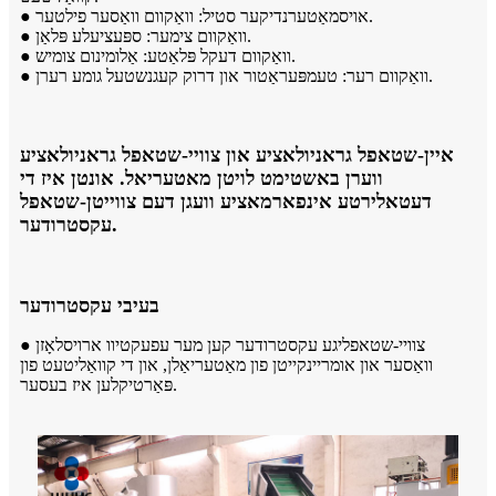
● אויסמאַטערנדיקער סטיל: וואַקוום וואַסער פילטער.
● וואַקוום צימער: ספּעציעלע פּלאַן.
● וואַקוום דעקל פּלאַטע: אַלומינום צומיש.
● וואַקוום רער: טעמפּעראַטור און דרוק קעגנשטעל גומע רערן.
איין-שטאפל גראניולאציע און צוויי-שטאפל גראניולאציע
ווערן באשטימט לויטן מאטעריאל. אונטן איז די
דעטאלירטע אינפארמאציע וועגן דעם צווייטן-שטאפל
עקסטרודער.
בעיבי עקסטרודער
● צוויי-שטאפליגע עקסטרודער קען מער עפעקטיוו ארויסלאָזן
וואַסער און אומריינקייטן פון מאַטעריאַלן, און די קוואַליטעט פון
פּאַרטיקלען איז בעסער.