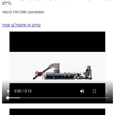
מייַלע.
קאַפּאַציטעט: 150-1500 קג/שעה
שיקט אַן אימעיל צו אונדז