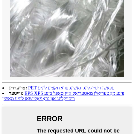
PET פלאַשן ריסייקלינג וואַשינג פּראָדוקציע ליניע
פריערדיג:
EPS XPS פּינע מאַטעריאַלן מאַטעריאַל איין טאָפּל בינע
ווייטער:
ריסייקלינג און גראַניאַליישאַן ליניע מאַשין