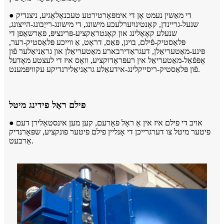
● די מאַשין נעמט אָן די אימפּאָרטירטע טעכנאָלאָגיע, ניצנדיק
שנעל-גריינדן, קאָנטינויִערלעכע מישונג, די מישונג-רייַבונג-הייצונג,
שנעלע קאָאָלינג און קאָנטראַקציע-פּרינציפּ, פאַרשאַפן די
פּלאַסטיק-פֿילם, בויגן, פּאַס, דראָט, אַ ווייכע פּלאַסטיק-רער,
פּינע-מאַטעריאַלן, דעגראַדירבארע מאַטעריאַלן און גראַניאַלער פֿון
אָפּפֿאַל-מאַטעריאַל אין רעפּראָדוקציע, וואָס איז די לעצטע מאָדעל
פֿון פּלאַסטיק-ריסייקלינג-אידעאַלע גראַניאַלירנדיקע עקוויפּמענט.
פילם ראָל פידינג מיטל
● אויב די פילם איז אין אַ ראָל פאָרעם, קען מען אינסטאַלירן דעם
פיטער מיטל צו דערגרייכן די אָנליין פילם פיטער פונקציע, שפּאָרנדיק
אַרבעט.