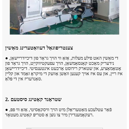
צענטריפוגאַל דעוואַטערינג מאַשין
● די מאַשין האט פילע מעלות, אַזאַ ווי הויך גראַד פון דיכיידריישאַן,
נידעריק מאַכט קאַנסאַמשאַן, הויך עפעקטיווקייַט, הויך גראַד פון
אָטאַמאַציע, און שטארק רידוסט אַרבעט אינטענסיטי. דיכיידריישאַן
איז ריין, און עס איז אויך קענען וואַשן אַוועק די מיקראָ זאַמד און קליין
סאַנדעריז אין די פּלאַ.
2. שטראַנד קאַטינג סיסטעם
● פֿאַר עטלעכע מאַטעריאַלן מיט הויך וויסקאָסיטי, אַזאַ ווי פּפּ,
רעקאָמענדירן מיר צו נוצן אַ סטריפּ קאַטינג מעטאָד.