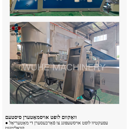
וואַקוום לופט אויסמאַטערן סיסטעם
● עפעקטיוו לופט אויסשעפּונג צו פֿאַרבעסערן די מאַטעריאַל
קוואַליטעט.