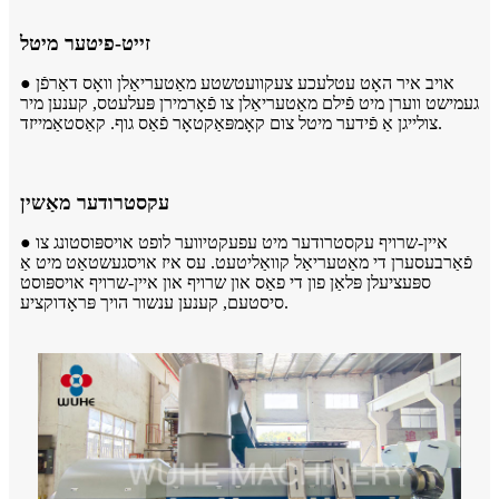
זייט-פיטער מיטל
● אויב איר האָט עטלעכע צעקוועטשטע מאַטעריאַלן וואָס דאַרפֿן
געמישט ווערן מיט פֿילם מאַטעריאַלן צו פֿאָרמירן פּעלעטס, קענען מיר
צולייגן אַ פֿידער מיטל צום קאָמפּאַקטאָר פֿאַס גוף. קאַסטאַמייזד.
עקסטרודער מאַשין
● איין-שרויף עקסטרודער מיט עפעקטיווער לופט אויספּוסטונג צו
פֿאַרבעסערן די מאַטעריאַל קוואַליטעט. עס איז אויסגעשטאַט מיט אַ
ספּעציעלן פּלאַן פון די פאַס און שרויף און איין-שרויף אויספּוסט
סיסטעם, קענען ענשור הויך פּראָדוקציע.