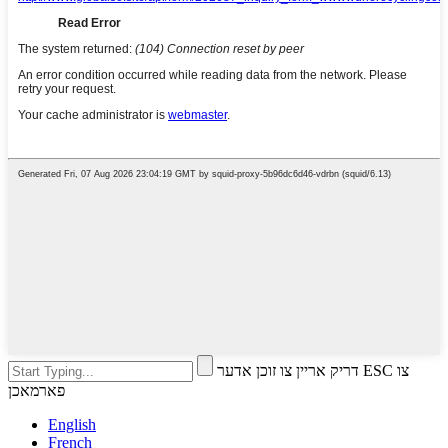
דריק אריין צו זוכן אדער ESC צו
פארמאכן
English
French