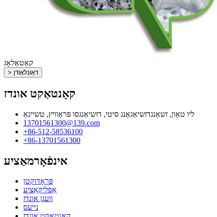
קאַטאַלאָג
> דאַונלאָודן
קאָנטאַקט אונדז
ליו טאַון, זשאַנגדזשיאַגאַנג סיטי, דזשיאַנגסו פּראָוויץ, טשיינאַ
13701561300@139.com
+86-512-58536100
+86-13701561300
אינפֿאָרמאַציע
פּראָדוקטן
אַפּליקאַציע
וועגן אונדז
נייעס
קאָנטאַקט אונדז