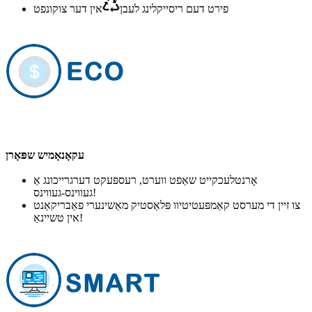
פירט דעם ריסייקלינג לעבן
אין דער צוקונפט
עקאָנאָמיש שפּאָרן
אָרנטלעכקייט שאַפט ווערט, רעספּעקט דערגרייכונג אַ
געווינס-געווינס!
צו זיין די מערסט קאַמפּעטיטיוו פּלאַסטיק מאַשינערי פאַבריקאַנט
אין טשיינאַ!