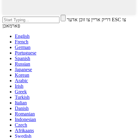
דריק אריין צו זוכן אדער ESC צו
פארמאכן
English
French
German
Portuguese
Spanish
Russian
Japanese
Korean
Arabic
Irish
Greek
Turkish
Italian
Danish
Romanian
Indonesian
Czech
Afrikaans
Swedish