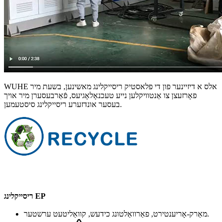
WUHE אלס א דיזיינער פון די פלאסטיק ריסייקלינג מאשינען, בשעת מיר
פאָרזעצן צו אַנטוויקלען נייע טעכנאָלאָגיעס, פֿאַרבעסערן מיר אויך
בעסער אונדזערע ריסייקלינג סיסטעמען.
ריסייקלינג EP
מאַרק-אָריענטירט, פאַרוואַלטונג כידעש, קוואַליטעט ערשטער.