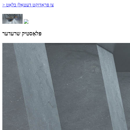
> צו פּראָדוקט דעטאַלן בלאַט
פּלאַסטיק שרעדער