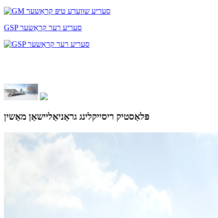
GSP סעריע רער קראַשער
פּלאַסטיק ריסייקלינג גראַניאַליישאַן מאַשין