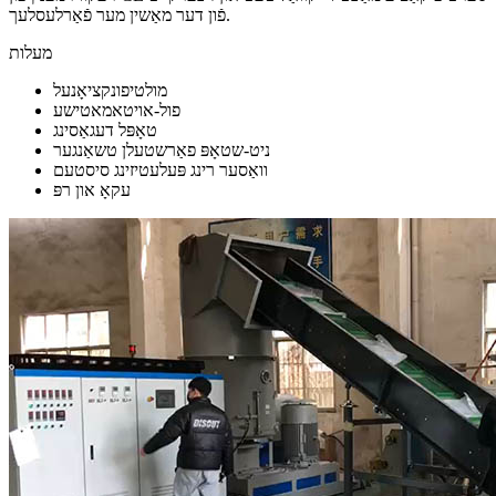
פֿון דער מאַשין מער פֿאַרלעסלעך.
מעלות
מולטיפונקציאָנעל
פול-אויטאמאטישע
טאָפּל דעגאַסינג
ניט-שטאָפּ פאַרשטעלן טשאַנגער
וואַסער רינג פּעלעטיזינג סיסטעם
עקאָ און רפּ