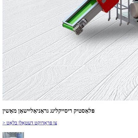
פּלאַסטיק ריסייקלינג גראַניאַליישאַן מאַשין
> צו פּראָדוקט דעטאַלן בלאַט