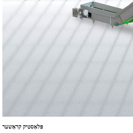
פּלאַסטיק קראַשער