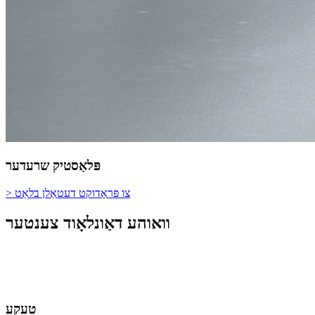
פּלאַסטיק שרעדער
> צו פּראָדוקט דעטאַלן בלאַט
וואוהע דאַונלאָוד צענטער
טעקע