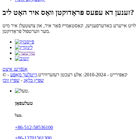
זענען דא עפעס פּראָדוקטן וואָס איר האָט ליב?
לויט אייערע באדערפענישן, קאַסטאַמייז פֿאַר איר, און צושטעלן איר מיט
מער ווערטפול פּראָדוקטן.
אָנפֿרעג איצט
© קאַפּירייט - 2010-2024: אַלע רעכטן רעזערווירט.
זייטלעך מאַפּע
-
שפּיץ בלאָג
-
שפּיץ זוכן
טעלעפאָן
טעל.
+86-512-58536100
+86-13701561300