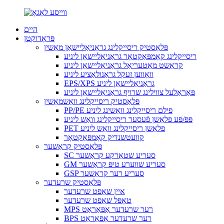
היים
פּראָדוקטן
פּלאַסטיק ריסייקלינג גראַניאַליישאַן מאַשין
ריסייקלינג קאָמפּאַקטאָר גראַניאַליישאַן ליניע
קראַשט מאַטעריאַל גראַניאַליישאַן ליניע
וואָווען זעקל גראַנולאַציע ליניע
EPS/XPS גראַניאַליישאַן ליניע
פּאַראַלעל צווילינג שרויף גראַניאַליישאַן ליניע
פּלאַסטיק ריסייקלינג וואַשמאַשין
PP/PE פילם ריסייקלינג וואַשינג ליניע
פּפּ/פּע פלאַשן פֿעסער ריסייקלינג וואַש ליניע
PET פלאַשן ריסייקלינג וואַש ליניע
קוועטשנדיק קאָמפּאַקטאָר
פּלאַסטיק קראַשער
SC סעריע שטאַרקע קראַשער
GM סעריע שווערע טיפּ קראַשער
GSP סעריע רער קראַשער
פּלאַסטיק שרעדער
איין שאַפט שרעדער
טאָפּל שאַפט שרעדער
MPS רער שרעדער אַפּאַראַט
BPS רער שרעדער אַפּאַראַט