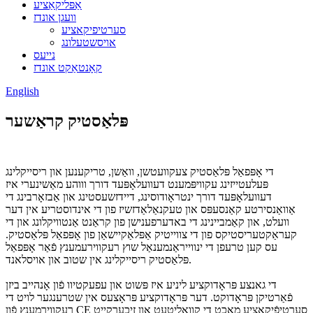
אַפּליקאַציע
וועגן אונדז
סערטיפיקאציע
אויסשטעלונג
נייעס
קאָנטאַקט אונדז
English
פּלאַסטיק קראַשער
די אָפּפאַל פּלאַסטיק צעקוועטשן, וואַשן, טריקענען און ריסייקלינג
פּעלעטייזינג עקוויפּמענט דעוועלאָפּעד דורך וווהע מאַשינערי איז
דעוועלאָפּעד דורך ינטראָודוסינג, דיידזשעסטינג און אַבזאָרבינג די
אַוואַנסירטע קאַנסעפּס און טעקנאַלאַדזשיז פון די אינדוסטריע אין דער
וועלט, און קאַמביינינג די באדערפענישן פון קראַנט אַנטוויקלונג און די
קעראַקטעריסטיקס פון די צווייטיק אַפּלאַקיישאַן פון אָפּפאַל פּלאַסטיק.
עס קען טרעפן די ינווייראַנמענאַל שוץ רעקווירעמענץ פֿאַר אָפּפאַל
פּלאַסטיק ריסייקלינג אין שטוב און אויסלאנד.
די גאנצע פּראָדוקציע ליניע איז פּשוט און עפעקטיוו פֿון אָנהייב ביזן
פֿאַרטיקן פּראָדוקט. דער פּראָדוקציע פּראָצעס אין שטרענגער לויט די
רעקווירמענץ פֿון CE סערטיפֿיקאַציע מאַכט די קוואַליטעט און זיכערקייט