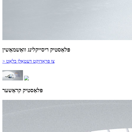
פּלאַסטיק ריסייקלינג וואַשמאַשין
> צו פּראָדוקט דעטאַלן בלאַט
פּלאַסטיק קראַשער