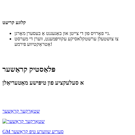
קלוגע קריעט
גיי פאָרויס פון די צייטן און באַגעגנט אַ בעסערן מאָרגן.
צו צושטעלן ערשטקלאסיקע עקוויפּמענט, ווערן די מערסט
אַטראַקטיווע פירמע!
פּלאַסטיק קראַשער
א סעלעקציע פון טיפּישע מאַטעריאַלן
שטאַרקער קראַשער
GM סעריע שווערע טיפּ קראַשער