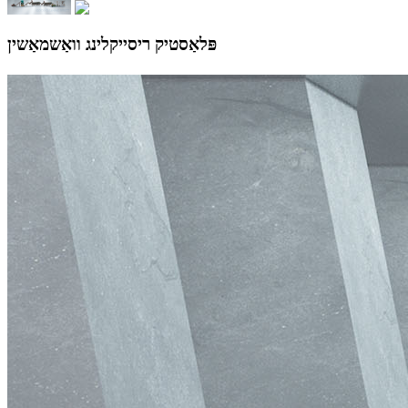
פּלאַסטיק ריסייקלינג וואַשמאַשין