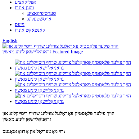
אַפּליקאַציע
וועגן אונדז
סערטיפיקאציע
אויסשטעלונג
נייעס
קאָנטאַקט אונדז
English
הויך פילער פּלאַסטיק פּאַראַלעל צווילינג שרויף ריסייקלינג און
גראַניאַליישאַן ליניע מאַשין
רוי מאַטעריאַל און אַדוואַנטאַגעס: