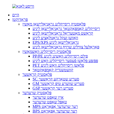
היים
פּראָדוקטן
פּלאַסטיק ריסייקלינג גראַניאַליישאַן מאַשין
ריסייקלינג קאָמפּאַקטאָר גראַניאַליישאַן ליניע
קראַשט מאַטעריאַל גראַניאַליישאַן ליניע
וואָווען זעקל גראַנולאַציע ליניע
EPS/XPS גראַניאַליישאַן ליניע
פּאַראַלעל צווילינג שרויף גראַניאַליישאַן ליניע
פּלאַסטיק ריסייקלינג וואַשמאַשין
PP/PE פילם ריסייקלינג וואַשינג ליניע
פּפּ/פּע פלאַשן פֿעסער ריסייקלינג וואַש ליניע
PET פלאַשן ריסייקלינג וואַש ליניע
קוועטשנדיק קאָמפּאַקטאָר
פּלאַסטיק קראַשער
SC סעריע שטאַרקע קראַשער
GM סעריע שווערע טיפּ קראַשער
GSP סעריע רער קראַשער
פּלאַסטיק שרעדער
איין שאַפט שרעדער
טאָפּל שאַפט שרעדער
MPS רער שרעדער אַפּאַראַט
BPS רער שרעדער אַפּאַראַט