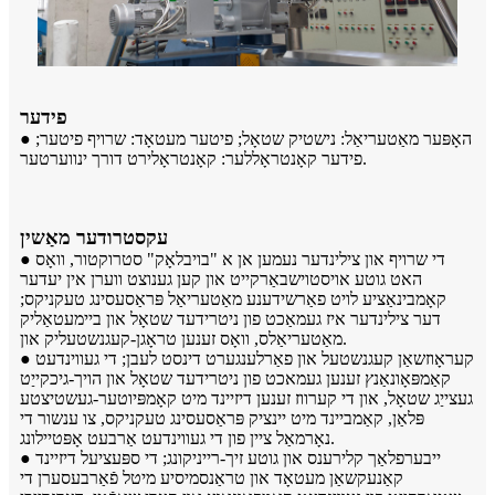
פידער
● האָפּער מאַטעריאַל: נישטיק שטאָל; פיטער מעטאָד: שרויף פיטער;
פידער קאָנטראָללער: קאָנטראָלירט דורך ינווערטער.
עקסטרודער מאַשין
● די שרויף און צילינדער נעמען אן א "בויבלאָק" סטרוקטור, וואָס
האט גוטע אויסטוישבאַרקייט און קען גענוצט ווערן אין יעדער
קאָמבינאַציע לויט פאַרשידענע מאַטעריאַל פּראַסעסינג טעקניקס;
דער צילינדער איז געמאַכט פון ניטרידעד שטאָל און ביימעטאַליק
מאַטעריאַלס, וואָס זענען טראָגן-קעגנשטעליק און.
● קעראָוזשאַן קעגנשטעל און פאַרלענגערט דינסט לעבן; די געווינדעט
קאַמפּאָונאַנץ זענען געמאכט פון ניטרידעד שטאָל און הויך-גיכקייַט
געצייַג שטאָל, און די קערווז זענען דיזיינד מיט קאָמפּיוטער-געשטיצטע
פּלאַן, קאַמביינד מיט יינציק פּראַסעסינג טעקניקס, צו ענשור די
נאָרמאַל ציין פון די געווינדעט אַרבעט אָפּטיילונג.
● ייבערפלאַך קלירענס און גוטע זיך-רייניקונג; די ספּעציעל דיזיינד
קאַנעקשאַן מעטאָד און טראַנסמיסיע מיטל פֿאַרבעסערן די