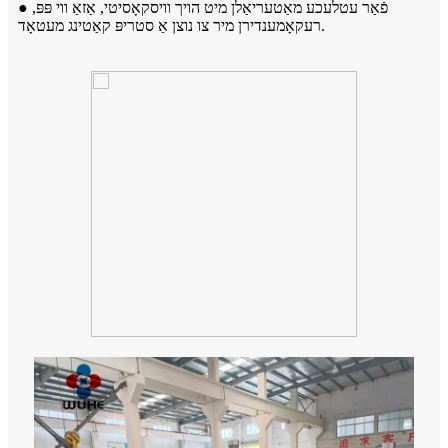
● פֿאַר עטלעכע מאַטעריאַלן מיט הויך וויסקאָסיטי, אַזאַ ווי פּפּ,
רעקאָמענדירן מיר צו נוצן אַ סטריפּ קאַטינג מעטאָד.