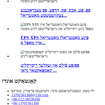
פּפּ, פּע, אַבס, פּס, הדפּע, פּפּ צעבראָכענע
צעקוועטשטע מאַטעריאַל...
EPS XPS פּינע מאַטעריאַלן מאַטעריאַל
איין טאָפּל ס...
פּפּ/פּע פֿילם און זעקלעך ריסייקלינג
קאָמפּאַקטאָר גראַן ...
קאָנטאַקט אונדז
ליו טאַון, זשאַנגדזשיאַגאַנג סיטי, דזשיאַנגסו פּראָוויץ, טשיינאַ
13701561300@139.com
+86-512-58536100
+86-13701561300