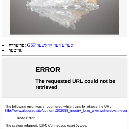
GSP סעריע רער קראַשער
פריערדיג:
ווייטער: