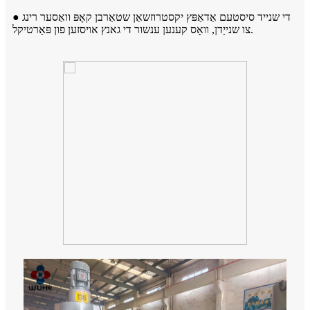
● די שנייד סיסטעם אַדאַפּץ יקסטרוזשאַן שטאַרבן קאָפּ וואַסער רינג
צו שנייַדן, וואָס קענען ענשור די גאנץ אויסזען פון פּאַרטיקל.