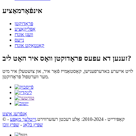
אינפֿאָרמאַציע
פּראָדוקטן
אַפּליקאַציע
וועגן אונדז
נייעס
קאָנטאַקט אונדז
זענען דא עפעס פּראָדוקטן וואָס איר האָט ליב?
לויט אייערע באדערפענישן, קאַסטאַמייז פֿאַר איר, און צושטעלן איר מיט
מער ווערטפול פּראָדוקטן.
אָנפֿרעג איצט
© קאַפּירייט - 2010-2024: אַלע רעכטן רעזערווירט.
זייטלעך מאַפּע
-
שפּיץ בלאָג
-
שפּיץ זוכן