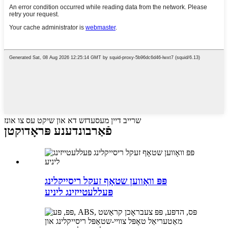
שרייב דיין מעסעדזש דא און שיקט עס צו אונז
פֿאַרבונדענע פּראָדוקטן
פּפּ וואָווען שטאָף זעקל ריסייקלינג
פּעללעטייזינג ליניע