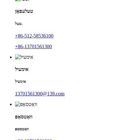
טעלעפאָן
טעל.
+86-512-58536100
+86-13701561300
אימעיל
אימעיל
13701561300@139.com
וואַטסאַפּ
וואַטסאַפּ