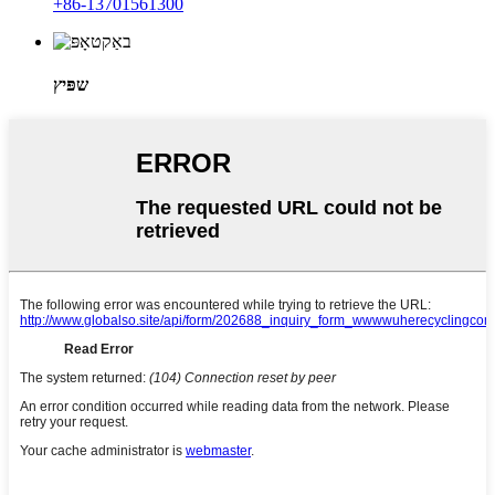
+86-13701561300
שפּיץ