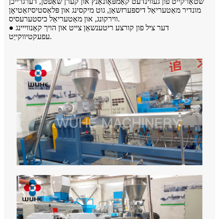
שטאַרקייט פון געווינדעט קאַמפּאָונאַנץ און קערן שאַפֿטן, דערגרייכן
מונדיר מאַטעריאַל דיספּערזשאַן, גוט מיקסינג און פּלאַסטיסיזאַטיאָן
ווירקונג, און מאַטעריאַל כיסטערעסיס.
● דער ציל פון קורצע ריטענשאַן צייט און הויך קאַנווייינג
עפעקטיווקייַט.