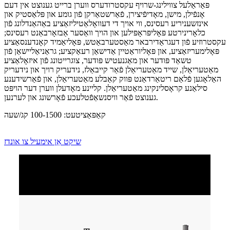
פּאַראַלעל צווילינג-שרויף עקסטרודערס ווערן ברייט גענוצט אין דעם
אָנפֿילן, מישן, מאָדיפֿיצירן, פֿאַרשטאַרקן פֿון גומע און פּלאַסטיק און
אינזשעניריע רעסינס, ווי אויך די דעוואָלאַטיליזאַציע באַהאַנדלונג פֿון
כלאָרינירטע פּאָליפּראָפּילען און הויך וואַסער אַבזאָרבאַנט רעסינס;
עקסטרוזיע פֿון דעגראַדירבאר מאַסטערבאַטש, פּאָליאַמיד קאָנדענסאַציע
פּאָלימעריזאַציע, און פּאָליוראַטיין אַדישאַן רעאַקציע; גראַניאַליישאַן פֿון
טשאַד פּודער און מאַגנעטיש פּודער, צוגרייטונג פֿון איזאָלאַציע
מאַטעריאַלן, שייד מאַטעריאַלן פֿאַר קייבאַלז, נידעריק רויך און נידעריק
האַלאָגען פֿלאַם ריטאַרדאַנט פּווק קאַבלע מאַטעריאַלן, און פֿאַרשידענע
סילאַנע קראָסלינקינג מאַטעריאַלן. קליינע מאָדעלן ווערן דער הויפּט
גענוצט פֿאַר וויסנשאַפֿטלעכע פֿאָרשונג און לערנען.
קאַפּאַציטעט: 100-1500 קג/שעה
שיקט אַן אימעיל צו אונדז