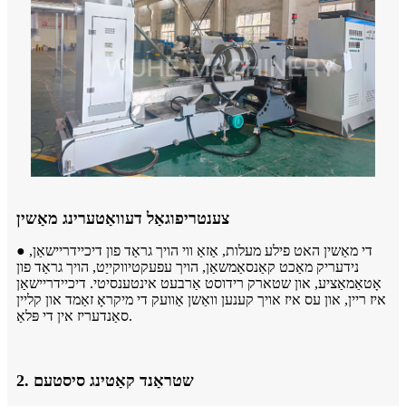
צענטריפוגאַל דעוואַטערינג מאַשין
● די מאַשין האט פילע מעלות, אַזאַ ווי הויך גראַד פון דיכיידריישאַן,
נידעריק מאַכט קאַנסאַמשאַן, הויך עפעקטיווקייַט, הויך גראַד פון
אָטאַמאַציע, און שטארק רידוסט אַרבעט אינטענסיטי. דיכיידריישאַן
איז ריין, און עס איז אויך קענען וואַשן אַוועק די מיקראָ זאַמד און קליין
סאַנדעריז אין די פּלאַ.
2. שטראַנד קאַטינג סיסטעם