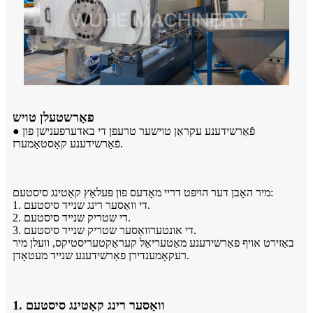
פאַרשטעלן טויש
● פֿאַרשידענע עקראַן טוישער טרעפן די באדערפענישן פון
פֿאַרשידענע קאַסטאַמערז.
מיר האָבן דער הויפּט דריי מאָדעס פון פּעלאַץ קאַטינג סיסטעם:
1. די וואַסער רינג שנייד סיסטעם.
2. די שטריק שנייד סיסטעם.
3. די אונטערוואַסער שטריק שנייד סיסטעם.
באַזירט אויף פאַרשידענע מאַטעריאַל קעראַקטעריסטיקס, וועלן מיר
רעקאָמענדירן פאַרשידענע שנייד מעטאָדן.
1. וואַסער רינג קאַטינג סיסטעם