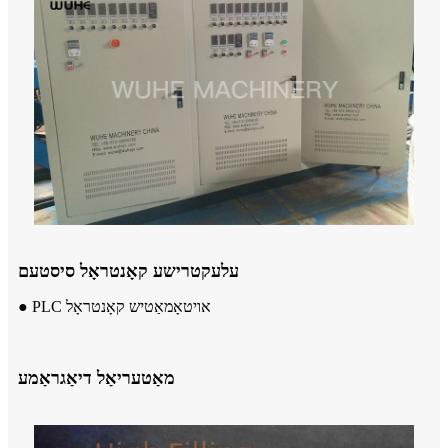
עלעקטרישע קאָנטראָל סיסטעם
● PLC אויטאָמאַטיש קאָנטראָל
מאַטעריאַל דיאַגראַמע