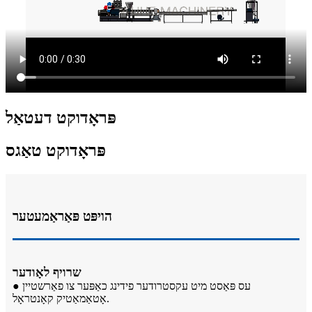
פּראָדוקט דעטאַל
פּראָדוקט טאַגס
הויפּט פּאַראַמעטער
שרויף לאָודער
● עס פּאַסט מיט עקסטרודער פידינג כאַפּער צו פאַרשטיין
אָטאַמאַטיק קאָנטראָל.