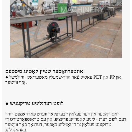
אונטערוואַסער שטיין קאַטינג סיסטעם
● פּאַסיק פֿאַר הויך-שמעלץ מאַטעריאַלן, ווי למשל PET און PP און
אַזוי ווייטער.
● לופט רערנליניע טריקעניש
דאס וואַסער אין דער פּעלאַץ ייבערפלאַך ווערט פארדאַמפּט דורך
דעם לופט רערנ - ליניע קאַנווייינג פּרינציפּ, און עס טראַנספּאָרטירט די
טרוקענע פּעלאַץ צו די זאַמלונג כאַפּער, דערנאָך פֿאַר ווייַטער
באַהאַנדלונג.