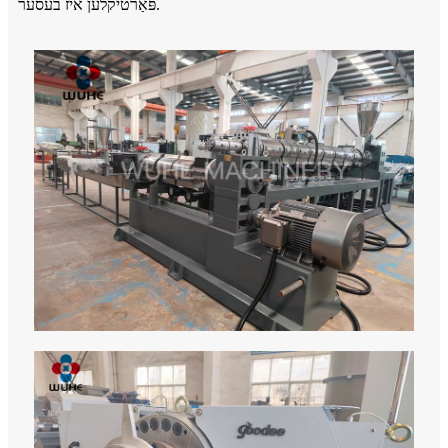
פּאַרטיקלען איז בעסער.