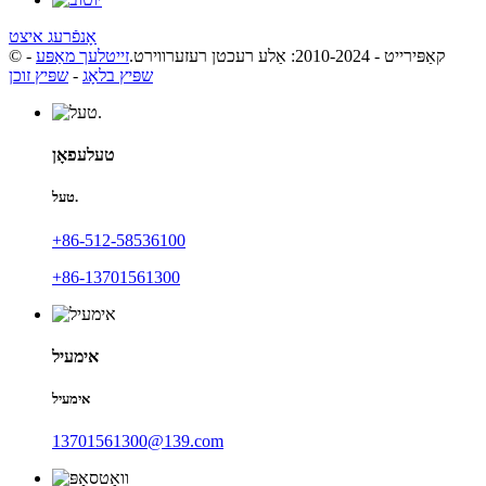
אָנפֿרעג איצט
© קאַפּירייט - 2010-2024: אַלע רעכטן רעזערווירט.
זייטלעך מאַפּע
-
שפּיץ בלאָג
-
שפּיץ זוכן
טעלעפאָן
טעל.
+86-512-58536100
+86-13701561300
אימעיל
אימעיל
13701561300@139.com