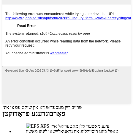
שרייב דיין מעסעדזש דא און שיקט עס צו אונז
פֿאַרבונדענע פּראָדוקטן