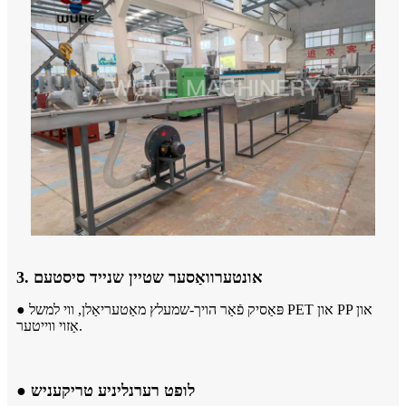
3. אונטערוואַסער שטיין שנייד סיסטעם
● פּאַסיק פֿאַר הויך-שמעלץ מאַטעריאַלן, ווי למשל PET און PP און
אַזוי ווייטער.
● לופט רערנליניע טריקעניש