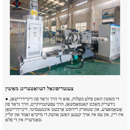
צענטריפוגאַל דעוואַטערינג מאַשין
● די מאַשין האט פילע מעלות, אַזאַ ווי הויך גראַד פון דיכיידריישאַן,
נידעריק מאַכט קאַנסאַמשאַן, הויך עפעקטיווקייַט, הויך גראַד פון
אָטאַמאַציע, און שטארק רידוסט אַרבעט אינטענסיטי. דיכיידריישאַן
איז ריין, און עס איז אויך קענען וואַשן אַוועק די מיקראָ זאַמד און קליין
סאַנדעריז אין די פּלאַ.