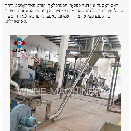
דאס וואַסער אין דער פּעלאַץ ייבערפלאַך ווערט פארדאַמפּט דורך
דעם לופט רערנ - ליניע קאַנווייינג פּרינציפּ, און עס טראַנספּאָרטירט די
טרוקענע פּעלאַץ צו די זאַמלונג כאַפּער, דערנאָך פֿאַר ווייַטער
באַהאַנדלונג.