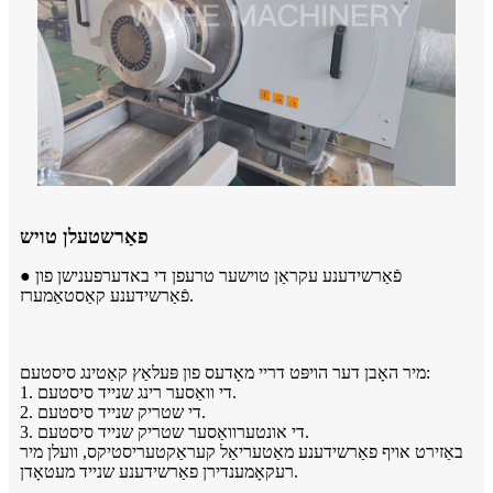
פאַרשטעלן טויש
● פֿאַרשידענע עקראַן טוישער טרעפן די באדערפענישן פון
פֿאַרשידענע קאַסטאַמערז.
מיר האָבן דער הויפּט דריי מאָדעס פון פּעלאַץ קאַטינג סיסטעם:
1. די וואַסער רינג שנייד סיסטעם.
2. די שטריק שנייד סיסטעם.
3. די אונטערוואַסער שטריק שנייד סיסטעם.
באַזירט אויף פאַרשידענע מאַטעריאַל קעראַקטעריסטיקס, וועלן מיר
רעקאָמענדירן פאַרשידענע שנייד מעטאָדן.