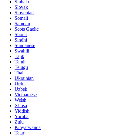
Sinhala
Slovak
Slovenian
Somali
Samoan
Scots Gaelic
Shona
Sindhi
Sundanese
Swahili
Tajik
Tamil
Telugu
Thai
Ukrainian
Urdu
Uzbek
Vietnamese
Welsh
Xhosa
Yiddish
Yoruba
Zulu
Kinyarwanda
Tatar