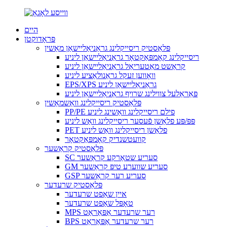
היים
פּראָדוקטן
פּלאַסטיק ריסייקלינג גראַניאַליישאַן מאַשין
ריסייקלינג קאָמפּאַקטאָר גראַניאַליישאַן ליניע
קראַשט מאַטעריאַל גראַניאַליישאַן ליניע
וואָווען זעקל גראַנולאַציע ליניע
EPS/XPS גראַניאַליישאַן ליניע
פּאַראַלעל צווילינג שרויף גראַניאַליישאַן ליניע
פּלאַסטיק ריסייקלינג וואַשמאַשין
PP/PE פילם ריסייקלינג וואַשינג ליניע
פּפּ/פּע פלאַשן פֿעסער ריסייקלינג וואַש ליניע
PET פלאַשן ריסייקלינג וואַש ליניע
קוועטשנדיק קאָמפּאַקטאָר
פּלאַסטיק קראַשער
SC סעריע שטאַרקע קראַשער
GM סעריע שווערע טיפּ קראַשער
GSP סעריע רער קראַשער
פּלאַסטיק שרעדער
איין שאַפט שרעדער
טאָפּל שאַפט שרעדער
MPS רער שרעדער אַפּאַראַט
BPS רער שרעדער אַפּאַראַט