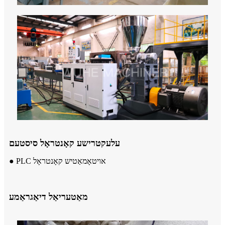
עלעקטרישע קאָנטראָל סיסטעם
● PLC אויטאָמאַטיש קאָנטראָל
מאַטעריאַל דיאַגראַמע