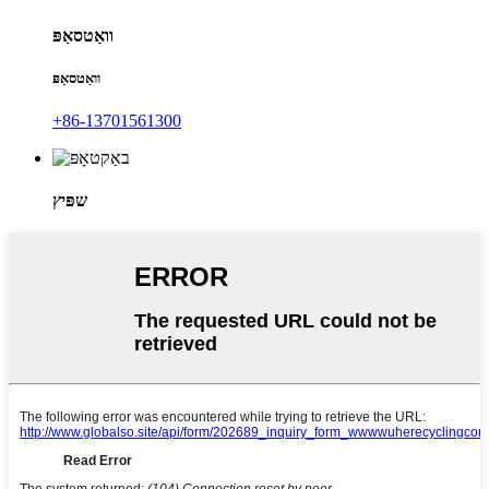
וואַטסאַפּ
וואַטסאַפּ
+86-13701561300
שפּיץ