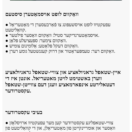
וואַקוום לופט אויסמאַטערן סיסטעם
● עפעקטיוו לופט אויסשעפּונג צו פֿאַרבעסערן די מאַטעריאַל
קוואַליטעט.
● אויסמאַטערנדיקער סטיל: וואַקוום וואַסער פילטער.
● וואַקוום צימער: ספּעציעלע פּלאַן.
● וואַקוום דעקל פּלאַטע: אַלומינום צומיש.
● וואַקוום רער: טעמפּעראַטור און דרוק קעגנשטעל גומע רערן.
איין-שטאפל גראניולאציע און צוויי-שטאפל גראניולאציע
ווערן באשטימט לויטן מאטעריאל. אונטן איז די
דעטאלירטע אינפארמאציע וועגן דעם צווייטן-שטאפל
עקסטרודער.
בעיבי עקסטרודער
● צוויי-שטאפליגע עקסטרודער קען מער עפעקטיוו ארויסלאָזן
וואַסער און אומריינקייטן פון מאַטעריאַלן, און די קוואַליטעט פון