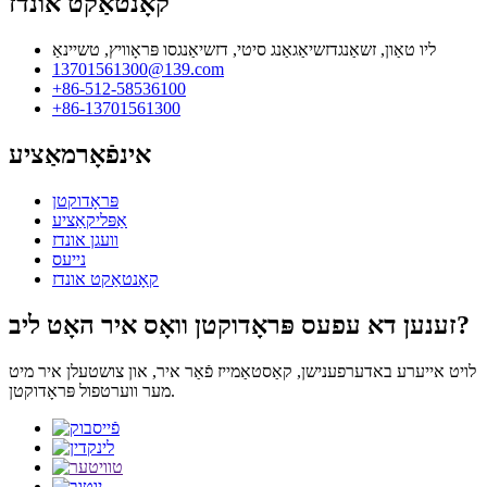
קאָנטאַקט אונדז
ליו טאַון, זשאַנגדזשיאַגאַנג סיטי, דזשיאַנגסו פּראָוויץ, טשיינאַ
13701561300@139.com
+86-512-58536100
+86-13701561300
אינפֿאָרמאַציע
פּראָדוקטן
אַפּליקאַציע
וועגן אונדז
נייעס
קאָנטאַקט אונדז
זענען דא עפעס פּראָדוקטן וואָס איר האָט ליב?
לויט אייערע באדערפענישן, קאַסטאַמייז פֿאַר איר, און צושטעלן איר מיט
מער ווערטפול פּראָדוקטן.