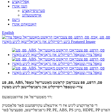
אַפּליקאַציע
וועגן אונדז
סערטיפיקאציע
אויסשטעלונג
נייעס
קאָנטאַקט אונדז
English
פּפּ, פּע, ABS, פּס, הדפּע, פּפּ צעבראָכן קראַשט מאַטעריאַל טאָפּל
צוויי-שטאַפּל ריסייקלינג און גראַניאַליישאַן ליניע מאַשין
רוי מאַטעריאַל און אַדוואַנטאַגעס:
די פּראָדוקציע ליניע איז די אידעאַלע עקוויפּמענט פֿאַר פּלאַסטיק
גראַניאַליישאַן, ספּעציעל פֿאַר PP, PE, ABS, PS בויגן, HDPE, PP האַרט