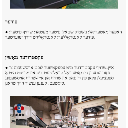
פידער
● האָפּער מאַטעריאַל: נישטיק שטאָל; פיטער מעטאָד: שרויף פיטער;
פידער קאָנטראָללער: קאָנטראָלירט דורך ינווערטער.
עקסטרודער מאַשין
● איין-שרויף עקסטרודער מיט עפעקטיווער לופט אויסשעפּונג צו
פֿאַרבעסערן די מאַטעריאַל קוואַליטעט. עס איז יקוויפּט מיט אַ
ספּעציעלן פּלאַן פון די פאַס און שרויף און איין-שרויף אויסשעפּונג
סיסטעם, קענען ענשור הויך טראָגן.