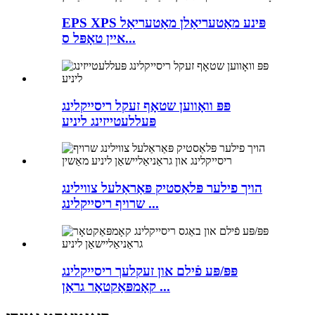
EPS XPS פּינע מאַטעריאַלן מאַטעריאַל
איין טאָפּל ס...
פּפּ וואָווען שטאָף זעקל ריסייקלינג
פּעללעטייזינג ליניע
הויך פילער פּלאַסטיק פּאַראַלעל צווילינג
שרויף ריסייקלינג ...
פּפּ/פּע פֿילם און זעקלעך ריסייקלינג
קאָמפּאַקטאָר גראַן ...