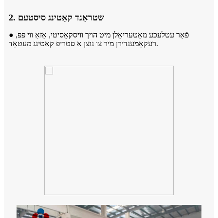
2. שטראַנד קאַטינג סיסטעם
● פֿאַר עטלעכע מאַטעריאַלן מיט הויך וויסקאָסיטי, אַזאַ ווי פּפּ,
רעקאָמענדירן מיר צו נוצן אַ סטריפּ קאַטינג מעטאָד.