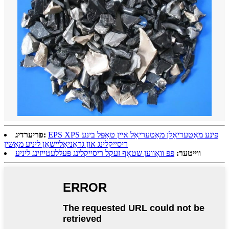
EPS XPS פּינע מאַטעריאַלן מאַטעריאַל איין טאָפּל בינע
פריערדיג:
ריסייקלינג און גראַניאַליישאַן ליניע מאַשין
ווייטער:
פּפּ וואָווען שטאָף זעקל ריסייקלינג פּעללעטייזינג ליניע