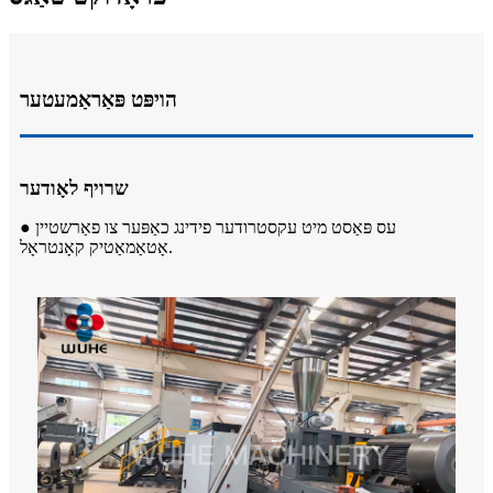
הויפּט פּאַראַמעטער
שרויף לאָודער
● עס פּאַסט מיט עקסטרודער פידינג כאַפּער צו פאַרשטיין
אָטאַמאַטיק קאָנטראָל.