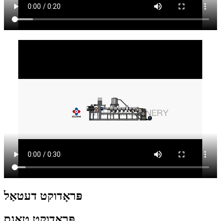
פּראָדוקט דעטאַל
פּראָדוקט טאַגס