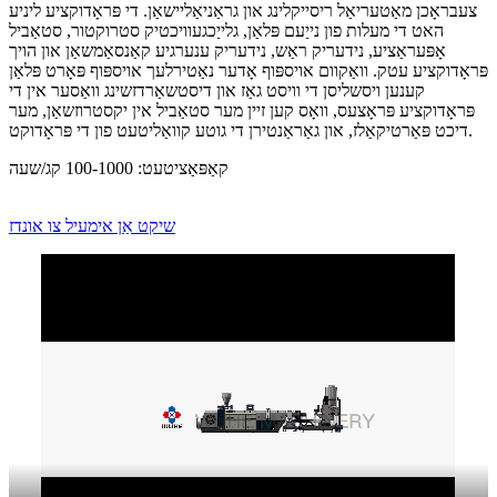
צעבראָכן מאַטעריאַל ריסייקלינג און גראַניאַליישאַן. די פּראָדוקציע ליניע
האט די מעלות פון נייַעם פּלאַן, גלייַכגעוויכטיק סטרוקטור, סטאַביל
אָפּעראַציע, נידעריק ראַש, נידעריק ענערגיע קאַנסאַמשאַן און הויך
פּראָדוקציע עטק. וואַקוום אויספּוף אָדער נאַטירלעך אויספּוף פּאָרט פּלאַן
קענען ויסשליסן די וויסט גאַז און דיסטשאַרדזשינג וואַסער אין די
פּראָדוקציע פּראָצעס, וואָס קען זיין מער סטאַביל אין יקסטרוזשאַן, מער
דיכט פּאַרטיקאַלז, און גאַראַנטירן די גוטע קוואַליטעט פון די פּראָדוקט.
קאַפּאַציטעט: 100-1000 קג/שעה
שיקט אַן אימעיל צו אונדז