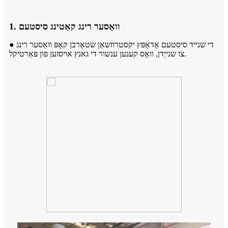
1. וואַסער רינג קאַטינג סיסטעם
● די שנייד סיסטעם אַדאַפּץ יקסטרוזשאַן שטאַרבן קאָפּ וואַסער רינג
צו שנייַדן, וואָס קענען ענשור די גאנץ אויסזען פון פּאַרטיקל.