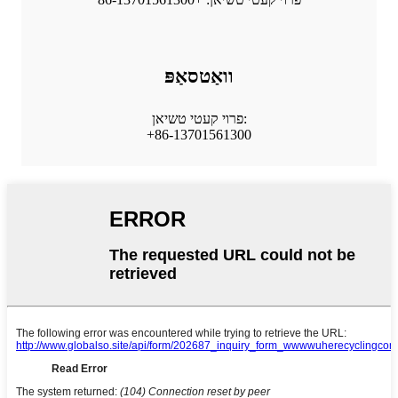
וואַטסאַפּ
פרוי קעטי טשיאן:
+86-13701561300