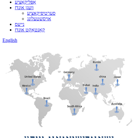
אַפּליקאַציע
וועגן אונדז
סערטיפיקאציע
אויסשטעלונג
נייעס
קאָנטאַקט אונדז
English