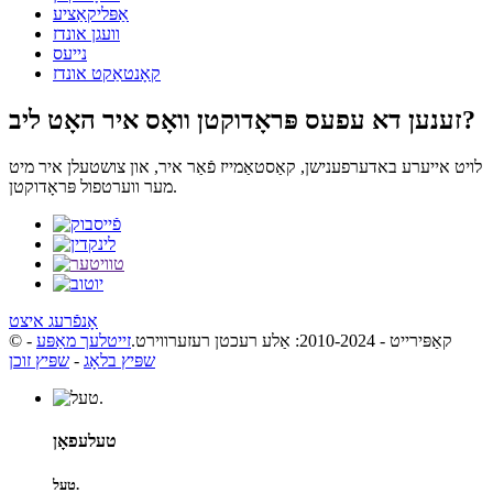
אַפּליקאַציע
וועגן אונדז
נייעס
קאָנטאַקט אונדז
זענען דא עפעס פּראָדוקטן וואָס איר האָט ליב?
לויט אייערע באדערפענישן, קאַסטאַמייז פֿאַר איר, און צושטעלן איר מיט
מער ווערטפול פּראָדוקטן.
אָנפֿרעג איצט
© קאַפּירייט - 2010-2024: אַלע רעכטן רעזערווירט.
זייטלעך מאַפּע
-
שפּיץ בלאָג
-
שפּיץ זוכן
טעלעפאָן
טעל.