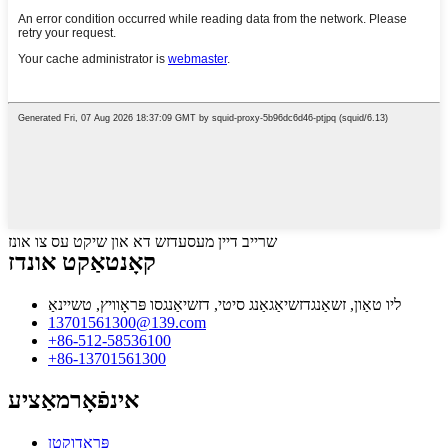
שרייב דיין מעסעדזש דא און שיקט עס צו אונז
קאָנטאַקט אונדז
ליו טאַון, זשאַנגדזשיאַגאַנג סיטי, דזשיאַנגסו פּראָוויץ, טשיינאַ
13701561300@139.com
+86-512-58536100
+86-13701561300
אינפֿאָרמאַציע
פּראָדוקטן