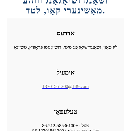
זשאַנגדזשיאַגאַנג וווהע
מאַשינערי קאָו, לטד.
אַדרעס
ליו טאַון, זשאַנגדזשיאַגאַנג סיטי, דזשיאַנגסו פּראָוויץ, טשיינאַ
אימעיל
13701561300@139.com
טעלעפאָן
טעל.: +86-512-58536100
פרוי קעטי טשיאן: +86-13701561300