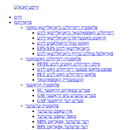
היים
פּראָדוקטן
פּלאַסטיק ריסייקלינג גראַניאַליישאַן מאַשין
ריסייקלינג קאָמפּאַקטאָר גראַניאַליישאַן ליניע
קראַשט מאַטעריאַל גראַניאַליישאַן ליניע
וואָווען זעקל גראַנולאַציע ליניע
EPS/XPS גראַניאַליישאַן ליניע
פּאַראַלעל צווילינג שרויף גראַניאַליישאַן ליניע
פּלאַסטיק ריסייקלינג וואַשמאַשין
PP/PE פילם ריסייקלינג וואַשינג ליניע
פּפּ/פּע פלאַשן פֿעסער ריסייקלינג וואַש ליניע
PET פלאַשן ריסייקלינג וואַש ליניע
קוועטשנדיק קאָמפּאַקטאָר
פּלאַסטיק קראַשער
SC סעריע שטאַרקע קראַשער
GM סעריע שווערע טיפּ קראַשער
GSP סעריע רער קראַשער
פּלאַסטיק שרעדער
איין שאַפט שרעדער
טאָפּל שאַפט שרעדער
MPS רער שרעדער אַפּאַראַט
BPS רער שרעדער אַפּאַראַט