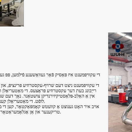
רייַבונג בעת דער עקסטרוזיע פּראָצעס. די מאַטעריאַלן וועל
אין אַ האַלב-פּלאַסטיקיזירנדיקן צושטאַנד. נאָך דעם שנ
לופֿט. די מאַטעריאַלן קענען גרינג ווערן פּאַקט אונטערן סילאָ אָדער ווידער פאַראַרבעט צו גראַניולן.
טריקענער און אַן אַגלאָמעראַטאָר. הויך עפעקטיווקייט און נידעריק קאַנסאַמשאַן זענען אויך אירע פֿעיִקייטן.