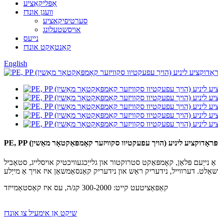
אַפּליקאַציע
וועגן אונדז
סערטיפיקאציע
אויסשטעלונג
נייעס
קאָנטאַקט אונדז
English
ַשינג פּראָדוקציע ליניע (הויך עפעקטיוו סקוויזער קאָמפּאַקטאָר מאַשין)
ַ נייַעם פּלאַן, קאָמפּאַקט סטרוקטור און גלייַכגעוויכטיק אויסלייג, סטאַביל
קאַפּאַציטעט קייט: 300-2000 קג/ה, עס איז קאַסטאַמייזד
שיקט אַן אימעיל צו אונדז