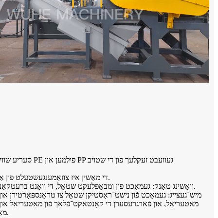
● די מאַשין איז צוזאַמענגעשטעלט פון אַ ראַם, וואַשינג טאַנק, מישן געצייַג און קאַנווייינג סיסטעם.
קאָנטאַקט מיט וואַסער איז געמאַכט פון ומבאַפלעקט שטאָל.
● וואַשינג טאַנק: געמאַכט פון ומבאַפלעקט שטאָל, די וואַנט ברעט
מאַטעריאַל, און פֿאַרגרעסערן די קאָנטאַקט־פֿלאַך פֿון מאַטעריאַל און ו
מאַטעריאַל אונטערן וואַסער און האָט דעם אײַנטונק־עפֿעקט.