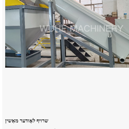
שרויף לאָודער מאַשין