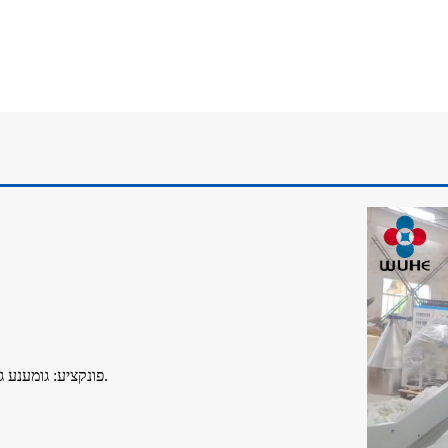
● פונקציע: גומענע גאַרטל וואָס טראַנספּאָרטירט די מאַטעריאַלן צום ווייטערדיקן פּראָצעס.