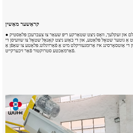
קראַשער מאַשין
● די מאַשין איז דיזיינד נאָר פֿאַר צעברעכן פּלאַסטיק פֿילם און זעקלעך, וואָס ניצט שטאַרקע ריפּ שעאַר צו צעברעכן פּלאַסטיק
 אַ גוטער שטאָל פּלאַטע, און די באַזע ניצט קאַנאַל שטאָל צו שוועיסן די
 אַוטסאָרסינג איז אַרומגעוויקלט מיט אַ פֿאַרזיגלונג פּלאַטע צו שאַפֿן אַ
פֿאַרמאַכטע סטרוקטור פֿאַר זיכערקייט.