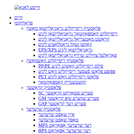
היים
פּראָדוקטן
פּלאַסטיק ריסייקלינג גראַניאַליישאַן מאַשין
ריסייקלינג קאָמפּאַקטאָר גראַניאַליישאַן ליניע
קראַשט מאַטעריאַל גראַניאַליישאַן ליניע
וואָווען זעקל גראַנולאַציע ליניע
EPS/XPS גראַניאַליישאַן ליניע
פּאַראַלעל צווילינג שרויף גראַניאַליישאַן ליניע
פּלאַסטיק ריסייקלינג וואַשמאַשין
PP/PE פילם ריסייקלינג וואַשינג ליניע
פּפּ/פּע פלאַשן פֿעסער ריסייקלינג וואַש ליניע
PET פלאַשן ריסייקלינג וואַש ליניע
קוועטשנדיק קאָמפּאַקטאָר
פּלאַסטיק קראַשער
SC סעריע שטאַרקע קראַשער
GM סעריע שווערע טיפּ קראַשער
GSP סעריע רער קראַשער
פּלאַסטיק שרעדער
איין שאַפט שרעדער
טאָפּל שאַפט שרעדער
MPS רער שרעדער אַפּאַראַט
BPS רער שרעדער אַפּאַראַט