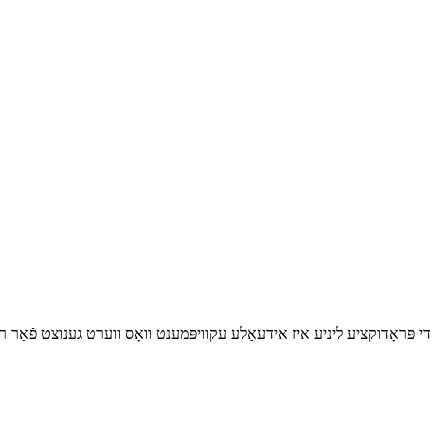
די פּראָדוקציע ליניע איז אידעאַלע עקוויפּמענט וואָס ווערט גענוצט פֿאַר רי