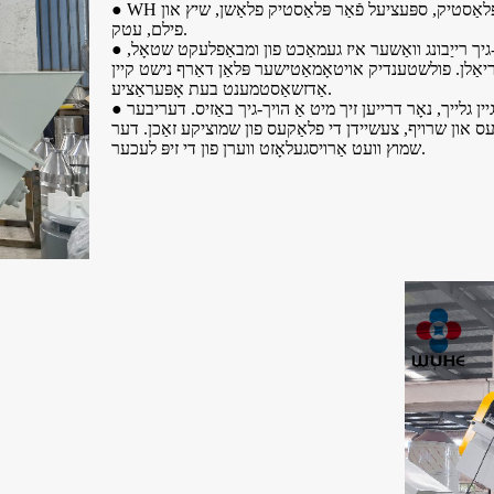
● WH סעריע הויך-גיך רייַבונג וואַשער איז וויידלי פֿאַר וואַשן ריסייקאַלד וויסט פּלאַסטיק, ספּעציעל פֿאַר פּלאַסטיק פלאַשן, שיץ און
פילם, עטק.
● טייל וואָס קומט אין קאָנטאַקט מיט מאַטעריאַלן אין דער הויך-גיך רייַבונג וואַשער איז געמאַכט פון ומבאַפלעקט שטאָל,
ַלן. פולשטענדיק אויטאָמאַטישער פּלאַן דאַרף נישט קיין
אַדזשאַסטמענט בעת אָפּעראַציע.
● פּרינציפּ: אפגעזונדערטע שפּיראַל שרויף האַלט די פלאַקעס פון אַרויסגיין גלייך, נאָר דרייען זיך מיט אַ הויך-גיך באַזיס. דעריבער
ס און שרויף, צעשיידן די פלאַקעס פון שמוציקע זאַכן. דער
שמוץ וועט אַרויסגעלאָזט ווערן פון די זיפּ לעכער.