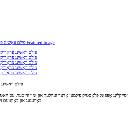
PE, PP פילם ווא
סייקלינג אָפּפאַל פּלאַסטיק פֿילמען אָדער זעקלעך און אַזוי ווייטער. עס האט א
באַוועגונג און באַקוועם וישאַלט. דערווייל, נידעריק ראַש און נידעריק קאַנסאַמשאַן איז אויך אַ מייַלע.