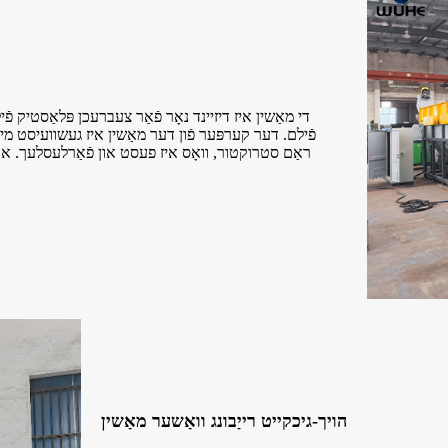
פֿילם. דער קערפּער פֿון דער מאַשין איז געשוועיסט מיט
ראַם סטרוקטור, וואָס איז פעסט און פֿאַרלעסלעך. און די
הויך-גיכקייט רייַבונג וואַשער מאַשין