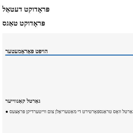
פּראָדוקט דעטאַל
פּראָדוקט טאַגס
הויפּט פּאַראַמעטער
גאַרטל קאַנווייער