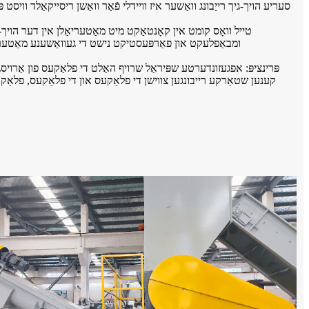
ומבאַפלעקט און פאַרפּעסטיקט נישט די געוואַשענע מאַטעריא
קענען שטאַרקע רייבונגען צווישן די פלאַקעס און די פלאַקעס, פלאַקע