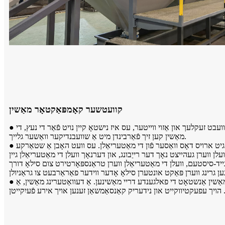
קוועטשער קאָמפּאַקטאָר מאַשין
● די עקוויפּמענט איז פּאַסיק פֿאַר געוואַשענע פֿילמען, פּפּ געוועבט זעקלעך און אַזוי ווייטער, עס איז נישטאָ קיין נויט פֿאַר די נעץ, די
מאַשין קען זיך פֿאַרבינדן מיט אַ שוועבנדיקער וואַשער גלייך.
● די עקוויפּמענט ניצט דעם שרויף-עקסטרוזיע פּרינציפּ, און גיט ארויס דאָס וואַסער פֿון די מאַטעריאַלן. עס וועט האָבן אַ שטאַרקע
ן ווערן געהייצט נאָך דער רייַבונג, און דערנאָך וועלן די מאַטעריאַלן גיין
ייד-סיסטעם, וועלן די מאַטעריאַלן ווערן טראַנספּאָרטירט צום סילאָ דורך
● אויב איר האָט גענוצט אַ קוועטש קאָמפּאַקטאָר, קען די מאַשין אַנשטאָט די פאלגענדע דריי מאַשינען. אַ דעוואַטערינג מאַשין, אַ