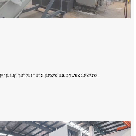
● פונקציע: צעשניטענע פילמען אדער זעקלעך קענען זיין קליין ביז 20 מם-50 מם לויט פארשידענע באדערפענישן.