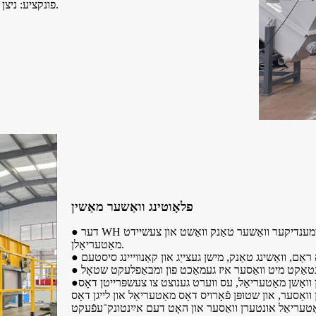
● פונקציע: ניצן שרויף וואָס טראַנספּאָרטירט די מאַטעריאַלן צום ווייטערדיקן פּראָצעס.
פלאָוטינג וואַשער מאַשין
● דער WH סעריע שווימענדיקער וואַשער טאַנק וואַשט און צעשיידט PE פילמען און PP געוועבט זעקלעך פון די שטויב
מאַטעריאַלן.
●מיש־געצייג: געמאַכט פֿון נישט־ראַסטיקן שטאָל צו טראַנספּאָרטירן און וואַשן מאַטעריאַל, עס ווערט גענוצט צו צעשפּרייטן דאָס
ואַסער, און שטופּן פֿאָרויס דאָס מאַטעריאַל און לייגן דאָס